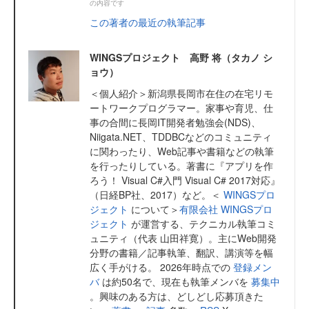
の内容です
この著者の最近の執筆記事
WINGSプロジェクト 高野 将（タカノ シ
ョウ）
＜個人紹介＞新潟県長岡市在住の在宅リモ
ートワークプログラマー。家事や育児、仕
事の合間に長岡IT開発者勉強会(NDS)、
Niigata.NET、TDDBCなどのコミュニティ
に関わったり、Web記事や書籍などの執筆
を行ったりしている。著書に『アプリを作
ろう！ Visual C#入門 Visual C# 2017対応』
（日経BP社、2017）など。＜
WINGSプロ
ジェクト
について＞
有限会社 WINGSプロ
ジェクト
が運営する、テクニカル執筆コミ
ュニティ（代表 山田祥寛）。主にWeb開発
分野の書籍／記事執筆、翻訳、講演等を幅
広く手がける。 2026年時点での
登録メン
バ
は約50名で、現在も執筆メンバを
募集中
。興味のある方は、どしどし応募頂きた