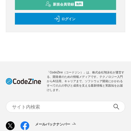
新規会員登録
無料
ログイン
「CodeZine（コードジン）」は、株式会社翔泳社が運営す
る、開発者のための情報メディアです。テクノロジー入門
からAI活用、キャリアまで、ソフトウェア開発にかかわる
すべての人の学びと成長を支える最新情報と実践知をお届
けします。
メールバックナンバー