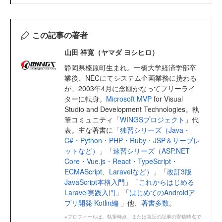
この記事の著者
山田 祥寛（ヤマダ ヨシヒロ）
静岡県榛原町生まれ。一橋大学経済学部卒
業後、NECにてシステム企画業務に携わる
が、2003年4月に念願かなってフリーライ
ターに転身。
Microsoft MVP
for Visual
Studio and Development Technologies。執
筆コミュニティ「
WINGSプロジェクト
」代
表。主な著書に「
独習シリーズ（Java・
C#・Python・PHP・Ruby・JSP＆サーブレ
ットなど）
」「
速習シリーズ（ASP.NET
Core・Vue.js・React・TypeScript・
ECMAScript、Laravelなど）
」「
改訂3版
JavaScript本格入門
」「
これからはじめる
Laravel実践入門
」「
はじめてのAndroidア
プリ開発 Kotlin編
」他、
著書多数
。
※プロフィールは、執筆時点、または直近の記事の寄稿時点で