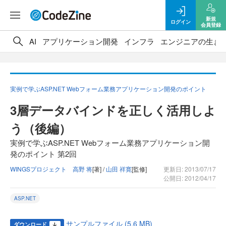
新規
ログイン
会員登録
AI
アプリケーション開発
インフラ
エンジニアの生き
実例で学ぶASP.NET Webフォーム業務アプリケーション開発のポイント
3層データバインドを正しく活用しよ
う（後編）
実例で学ぶASP.NET Webフォーム業務アプリケーション開
発のポイント 第2回
WINGSプロジェクト 高野 将
[著] /
山田 祥寛
[監修]
更新日: 2013/07/17
公開日: 2012/04/17
ASP.NET
サンプルファイル (5.6 MB)
ダウンロード