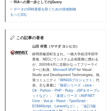
RIAへの第一歩としてのjQuery
データの同時更新を防ぐための排他制御
もっと読む
この記事の著者
山田 祥寛（ヤマダ ヨシヒロ）
静岡県榛原町生まれ。一橋大学経済学部卒
業後、NECにてシステム企画業務に携わる
が、2003年4月に念願かなってフリーライ
ターに転身。
Microsoft MVP
for Visual
Studio and Development Technologies。執
筆コミュニティ「
WINGSプロジェクト
」代
表。主な著書に「
独習シリーズ（Java・
C#・Python・PHP・Ruby・JSP＆サーブレ
ットなど）
」「
速習シリーズ（ASP.NET
Core・Vue.js・React・TypeScript・
ECMAScript、Laravelなど）
」「
改訂3版
JavaScript本格入門
」「
これからはじめる