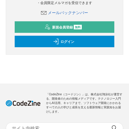
・会員限定メルマガを受信できます
メールバックナンバー
新規会員登録
無料
ログイン
「CodeZine（コードジン）」は、株式会社翔泳社が運営す
る、開発者のための情報メディアです。テクノロジー入門
からAI活用、キャリアまで、ソフトウェア開発にかかわる
すべての人の学びと成長を支える最新情報と実践知をお届
けします。