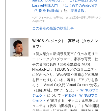
Laravel実践入門
」「
はじめてのAndroidア
プリ開発 Kotlin編
」他、
著書多数
。
※プロフィールは、執筆時点、または直近の記事の寄稿時点で
の内容です
この著者の最近の執筆記事
WINGSプロジェクト 高野 将（タカノ シ
ョウ）
＜個人紹介＞新潟県長岡市在住の在宅リモ
ートワークプログラマー。家事や育児、仕
事の合間に長岡IT開発者勉強会(NDS)、
Niigata.NET、TDDBCなどのコミュニティ
に関わったり、Web記事や書籍などの執筆
を行ったりしている。著書に『アプリを作
ろう！ Visual C#入門 Visual C# 2017対応』
（日経BP社、2017）など。＜
WINGSプロ
ジェクト
について＞
有限会社 WINGSプロ
ジェクト
が運営する、テクニカル執筆コミ
ュニティ（代表 山田祥寛）。主にWeb開発
分野の書籍／記事執筆、翻訳、講演等を幅