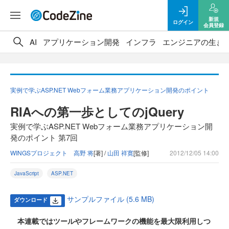
新規
ログイン
会員登録
AI
アプリケーション開発
インフラ
エンジニアの生き
実例で学ぶASP.NET Webフォーム業務アプリケーション開発のポイント
RIAへの第一歩としてのjQuery
実例で学ぶASP.NET Webフォーム業務アプリケーション開
発のポイント 第7回
WINGSプロジェクト 高野 将
[著] /
山田 祥寛
[監修]
2012/12/05 14:00
JavaScript
ASP.NET
サンプルファイル (5.6 MB)
ダウンロード
本連載ではツールやフレームワークの機能を最大限利用しつ