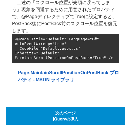
上述の「スクロール位置が先頭に戻ってしま
う」現象を回避するために用意されたプロパティ
で、@PageディレクティブでTrueに設定すると、
PostBack後にPostBack前のスクロール位置を復元
します。
<@Page Title="Default" Language="C#" 
AutoEventWireup="true"

  CodeFile="Default.aspx.cs" 
Inherits="_Default" 
MaintainScrollPositionOnPostBack="True" />
Page.MaintainScrollPositionOnPostBack プロ
パティ - MSDN ライブラリ
次のページ
jQueryの導入