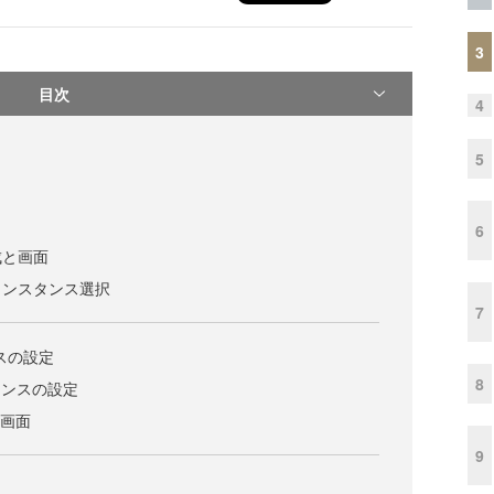
3
目次
4
5
6
成と画面
インスタンス選択
7
スの設定
8
スタンスの設定
理画面
9