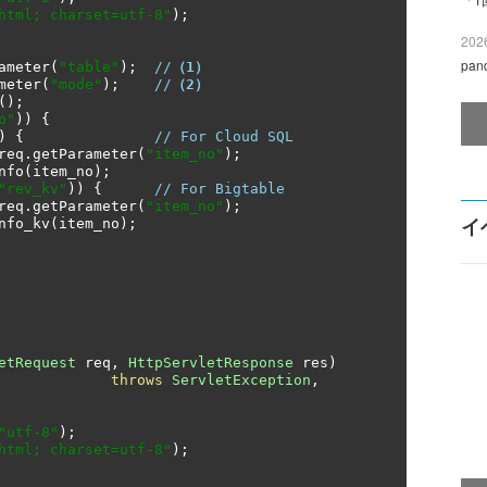
html; charset=utf-8"
);
2026
pa
ameter
(
"table"
);
//
（1）
meter
(
"mode"
);
//
（2）
();
o"
))
{
)
{
// For Cloud SQL
req
.
getParameter
(
"item_no"
);
nfo
(
item_no
);
"rev_kv"
))
{
// For Bigtable    
req
.
getParameter
(
"item_no"
);
イ
nfo_kv
(
item_no
);
etRequest
 req
,
HttpServletResponse
 res
)
throws
ServletException
,
"utf-8"
);
html; charset=utf-8"
);