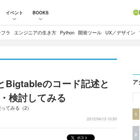
イベント
BOOKS
ンフラ
エンジニアの生き方
Python
開発ツール
UX／デザイン
る
QLとBigtableのコード記述と
ア
・検討してみる
QLを使ってみる（2）
1
2012/04/13 10:30
2
ポスト