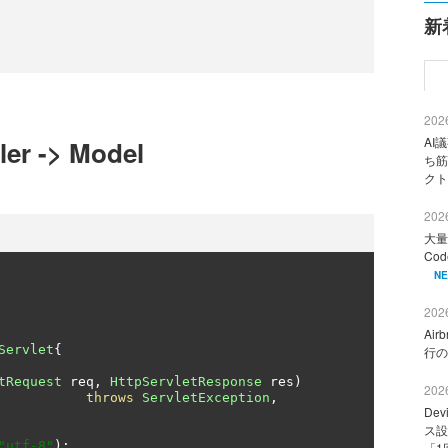
新
2026
AI
ler -> Model
ち筋
クト
2026
大量
Co
N
2026
Ai
Servlet
{
行の
tRequest
 req
,
HttpServletResponse
 res
)
2026
throws
ServletException
,
De
ス設
"utf-8"
);
「1