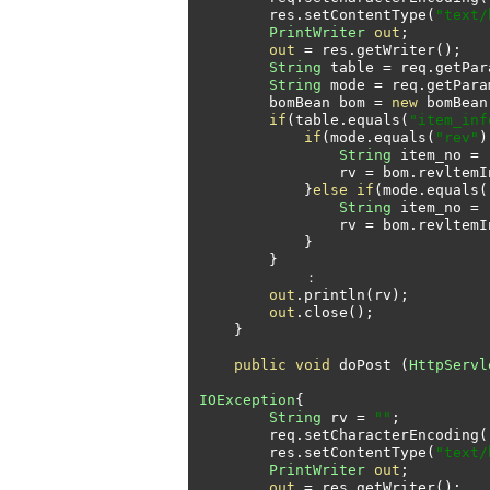
        res
.
setContentType
(
"text/
PrintWriter
out
;
out
=
 res
.
getWriter
();
String
 table 
=
 req
.
getPar
String
 mode 
=
 req
.
getPara
        bomBean bom 
=
new
 bomBean
if
(
table
.
equals
(
"item_inf
if
(
mode
.
equals
(
"rev"
)
String
 item_no 
=
 
                rv 
=
 bom
.
revltemI
}
else
if
(
mode
.
equals
(
String
 item_no 
=
 
                rv 
=
 bom
.
revltemI
}
}
：
out
.
println
(
rv
);
out
.
close
();
}
public
void
 doPost 
(
HttpServl
IOException
{
String
 rv 
=
""
;
        req
.
setCharacterEncoding
(
        res
.
setContentType
(
"text/
PrintWriter
out
;
out
=
 res
.
getWriter
();