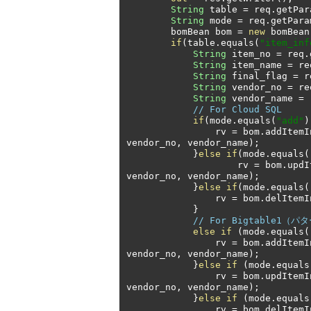
String
 table 
=
 req
.
getPar
String
 mode 
=
 req
.
getPara
        bomBean bom 
=
new
 bomBean
if
(
table
.
equals
(
"item_inf
String
 item_no 
=
 req
.
String
 item_name 
=
 re
String
 final_flag 
=
 r
String
 vendor_no 
=
 re
String
 vendor_name 
=
 
// For Cloud SQL
if
(
mode
.
equals
(
"add"
)
                rv 
=
 bom
.
addItemI
vendor_no
,
 vendor_name
);
}
else
if
(
mode
.
equals
(
                    rv 
=
 bom
.
updI
vendor_no
,
 vendor_name
);
}
else
if
(
mode
.
equals
(
                rv 
=
 bom
.
delItemI
}
// For Bigtable1（パ
else
if
(
mode
.
equals
(
                rv 
=
 bom
.
addItemI
vendor_no
,
 vendor_name
);
}
else
if
(
mode
.
equals
                rv 
=
 bom
.
updItemI
vendor_no
,
 vendor_name
);
}
else
if
(
mode
.
equals
                rv 
=
 bom
.
delItemI