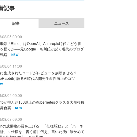
着記事
記事
ニュース
/08/05 09:00
議事録「Rimo」はOpenAI、Anthropic時代にどう勝
を描くか──元Google・相川氏が説く現代のプロダ
戦略
NEW
/08/04 11:00
に生成されたコードがレビューを崩壊させる？
deRabbitが語るAI時代の開発生産性向上のコツ
EW
/08/04 09:00
rbnbが挑んだ150以上のKubernetesクラスタ大規模移
舞台裏
NEW
/08/03 09:00
vinの成果物の質を上げる！「仕様駆動」と「ハーネ
計」～仕様を、書く前に伝え、書いた後に確かめて
回の依頼で80点」を目指す