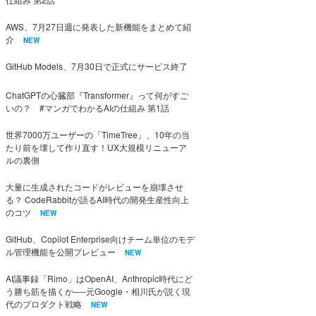
AWS、7月27日週に発表した新機能をまとめて紹
介
NEW
GitHub Models、7月30日で正式にサービス終了
ChatGPTの心臓部『Transformer』って何がすご
いの？ #マンガでわかるAIの仕組み 第1話
世界7000万ユーザーの「TimeTree」、10年の当
たり前を壊して作り直す！UX大規模リニューア
ルの裏側
大量に生成されたコードがレビューを崩壊させ
る？ CodeRabbitが語るAI時代の開発生産性向上
のコツ
NEW
GitHub、Copilot Enterprise向けチーム単位のモデ
ル管理機能を公開プレビュー
NEW
AI議事録「Rimo」はOpenAI、Anthropic時代にど
う勝ち筋を描くか──元Google・相川氏が説く現
代のプロダクト戦略
NEW