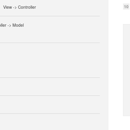
10
View -> Controller
oller -> Model