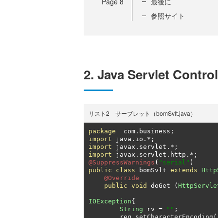
Page
8
最後に
参照サイト
2. Java Servlet Control
リスト2 サーブレット（bomSvlt.java）
package
  com
.
business
;
import
 java
.
io
.*;
import
 javax
.
servlet
.*;
import
 javax
.
servlet
.
http
.*;
@SuppressWarnings
(
"serial"
)
public
class
 bomSvlt 
extends
Http
@Override
public
void
 doGet 
(
HttpServle
IOException
{
String
 rv 
=
""
;
        req
.
setCharacterEncoding
(