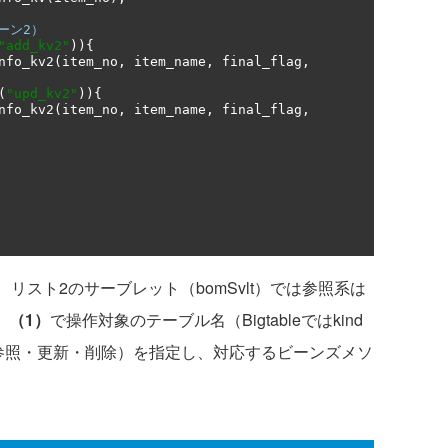
ターン2）
"add_kv2"
)){
nfo_kv2
(
item_no
,
 item_name
,
 final_flag
,
(
"upd_kv2"
)){
nfo_kv2
(
item_no
,
 item_name
,
 final_flag
,
、リスト2のサーブレット（bomSvlt）では参照系は
、
（1）
で操作対象のテーブル名（Bigtableではkind
参照・更新・削除）を指定し、対応するビーンズメソ