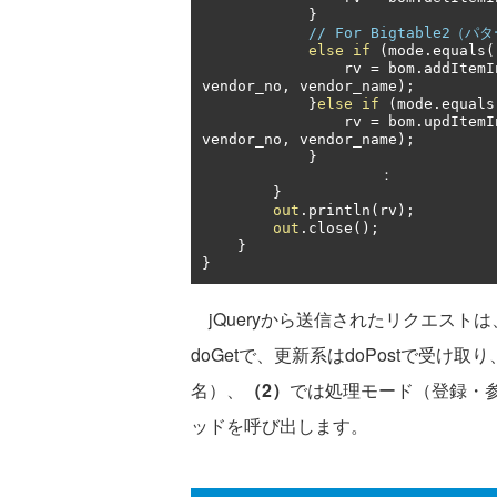
}
// For Bigtable2（パ
else
if
(
mode
.
equals
(
                rv 
=
 bom
.
addItemI
vendor_no
,
 vendor_name
);
}
else
if
(
mode
.
equals
                rv 
=
 bom
.
updItemI
vendor_no
,
 vendor_name
);
}
：
}
out
.
println
(
rv
);
out
.
close
();
}
}
jQueryから送信されたリクエストは
doGetで、更新系はdoPostで受け取り
名）、
（2）
では処理モード（登録・
ッドを呼び出します。