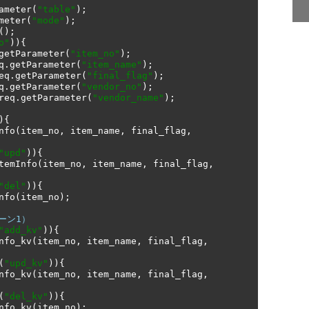
ameter
(
"table"
);
meter
(
"mode"
);
();
o"
)){
getParameter
(
"item_no"
);
q
.
getParameter
(
"item_name"
);
eq
.
getParameter
(
"final_flag"
);
q
.
getParameter
(
"vendor_no"
);
req
.
getParameter
(
"vendor_name"
);
){
nfo
(
item_no
,
 item_name
,
 final_flag
,
"upd"
)){
temInfo
(
item_no
,
 item_name
,
 final_flag
,
"del"
)){
nfo
(
item_no
);
ターン1）
"add_kv"
)){
nfo_kv
(
item_no
,
 item_name
,
 final_flag
,
(
"upd_kv"
)){
nfo_kv
(
item_no
,
 item_name
,
 final_flag
,
(
"del_kv"
)){
nfo_kv
(
item_no
);