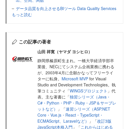
出、空間、関数
データ品質を向上させるBIツール Data Quality Services
もっと読む
この記事の著者
山田 祥寛（ヤマダ ヨシヒロ）
静岡県榛原町生まれ。一橋大学経済学部卒
業後、NECにてシステム企画業務に携わる
が、2003年4月に念願かなってフリーライ
ターに転身。
Microsoft MVP
for Visual
Studio and Development Technologies。執
筆コミュニティ「
WINGSプロジェクト
」代
表。主な著書に「
独習シリーズ（Java・
C#・Python・PHP・Ruby・JSP＆サーブレ
ットなど）
」「
速習シリーズ（ASP.NET
Core・Vue.js・React・TypeScript・
ECMAScript、Laravelなど）
」「
改訂3版
JavaScript本格入門
」「
これからはじめる