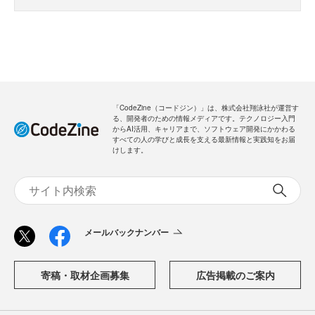
「CodeZine（コードジン）」は、株式会社翔泳社が運営す
る、開発者のための情報メディアです。テクノロジー入門
からAI活用、キャリアまで、ソフトウェア開発にかかわる
すべての人の学びと成長を支える最新情報と実践知をお届
けします。
メールバックナンバー
寄稿・取材企画募集
広告掲載のご案内