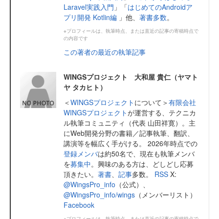
Laravel実践入門
」「
はじめてのAndroidア
プリ開発 Kotlin編
」他、
著書多数
。
※プロフィールは、執筆時点、または直近の記事の寄稿時点で
の内容です
この著者の最近の執筆記事
WINGSプロジェクト 大和屋 貴仁（ヤマト
ヤ タカヒト）
＜
WINGSプロジェクト
について＞
有限会社
WINGSプロジェクト
が運営する、テクニカ
ル執筆コミュニティ（代表 山田祥寛）。主
にWeb開発分野の書籍／記事執筆、翻訳、
講演等を幅広く手がける。 2026年時点での
登録メンバ
は約50名で、現在も執筆メンバ
を
募集中
。興味のある方は、どしどし応募
頂きたい。
著書
、
記事
多数。
RSS
X:
@WingsPro_info
（公式）、
@WingsPro_info/wings
（メンバーリスト）
Facebook
※プロフィールは、執筆時点、または直近の記事の寄稿時点で