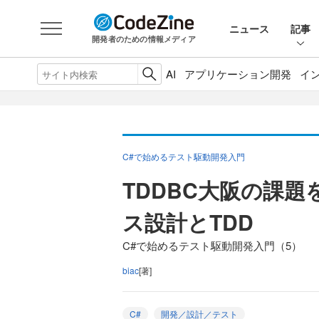
ニュース
記事
開発者のための情報メディア
AI
アプリケーション開発
イ
C#で始めるテスト駆動開発入門
TDDBC大阪の課題
ス設計とTDD
C#で始めるテスト駆動開発入門（5）
biac
[著]
C#
開発／設計／テスト