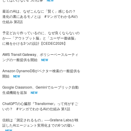
NEW
最近のAIは、なぜこんなに「賢く」感じるの？
進化の裏にあるモノとは #マンガでわかるAIの
仕組み 第2話
予定どおり作っているのに、なぜ良くならないの
か──「アウトプット脳」と「ユーザー価値脳」
に橋をかける3つの設計【CEDEC2026】
AWS Transit Gateway、ポリシーベースルーティ
ングの一般提供を開始
NEW
Amazon DynamoDBがベクター検索の一般提供を
開始
NEW
Google Classroom、Geminiでルーブリック自動
生成機能を追加
NEW
ChatGPTの心臓部『Transformer』って何がすご
いの？ #マンガでわかるAIの仕組み 第1話
信頼は「測定されるもの」──Grafana Labsが検
証したAIエージェント実用化までの6つの疑い
NEW