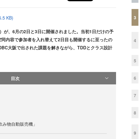
3
5 KB)
）が、6月の2日と3日に開催されました。当初1日だけの予
ぼ同内容で参加者を入れ替えて2日目も開催するに至ったの
4
DBC大阪で出された課題を解きながら、TDDとクラス設計
5
6
目次
7
8
「飲み物自動販売機」
9