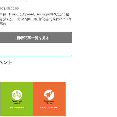
/08/05 09:00
議事録「Rimo」はOpenAI、Anthropic時代にどう勝
を描くか──元Google・相川氏が説く現代のプロダ
戦略
新着記事一覧を見る
ベント