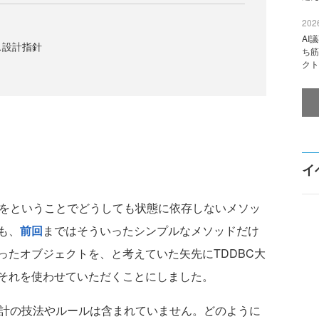
2026
AI
ス設計指針
ち筋
クト
イ
をということでどうしても状態に依存しないメソッ
も、
前回
まではそういったシンプルなメソッドだけ
ったオブジェクトを、と考えていた矢先にTDDBC大
それを使わせていただくことにしました。
計の技法やルールは含まれていません。どのように