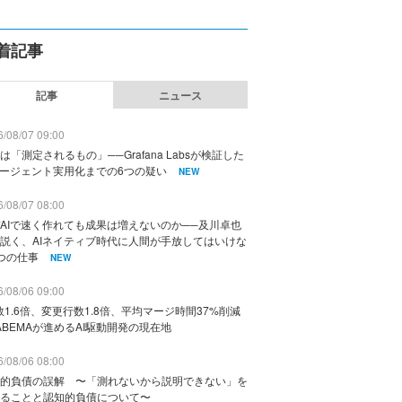
着記事
記事
ニュース
/08/07 09:00
は「測定されるもの」──Grafana Labsが検証した
エージェント実用化までの6つの疑い
NEW
/08/07 08:00
AIで速く作れても成果は増えないのか──及川卓也
説く、AIネイティブ時代に人間が手放してはいけな
つの仕事
NEW
/08/06 09:00
数1.6倍、変更行数1.8倍、平均マージ時間37%削減
ABEMAが進めるAI駆動開発の現在地
/08/06 08:00
的負債の誤解 〜「測れないから説明できない」を
ることと認知的負債について〜