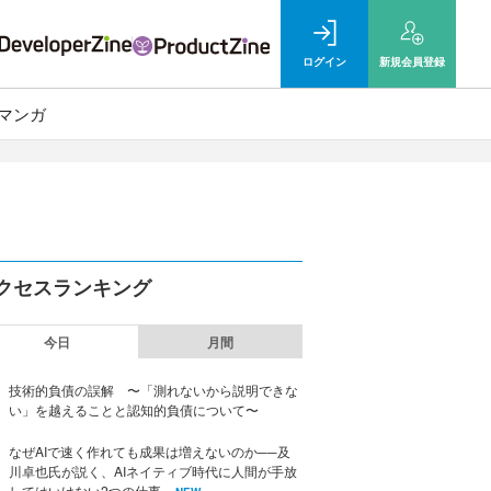
ログイン
新規
会員登録
マンガ
クセスランキング
今日
月間
技術的負債の誤解 〜「測れないから説明できな
い」を越えることと認知的負債について〜
なぜAIで速く作れても成果は増えないのか──及
川卓也氏が説く、AIネイティブ時代に人間が手放
してはいけない2つの仕事