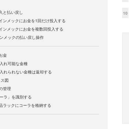
入と払い戻し
10
 コインメックにお金を1回だけ投入する
 コインメックにお金を複数回投入する
コインメックの払い戻し操作
お金
け入れ可能な金種
受け入れられない金種は返却する
ラス図
の管理
コーラ」を識別する
 商品ラックにコーラを格納する