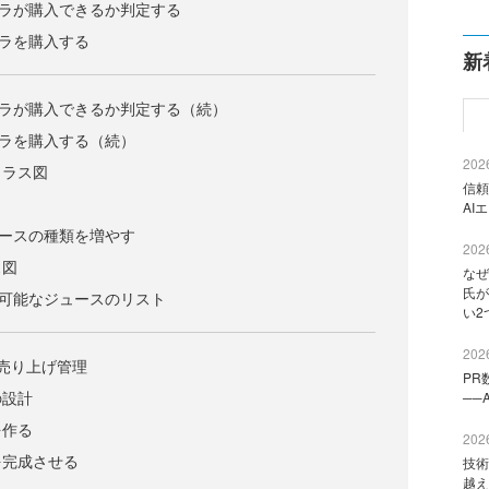
コーラが購入できるか判定する
ーラを購入する
新
コーラが購入できるか判定する（続）
ーラを購入する（続）
2026
クラス図
信頼
AI
ュースの種類を増やす
2026
ス図
なぜ
氏が
購入可能なジュースのリスト
い2
2026
売り上げ管理
PR
の設計
──
を作る
2026
を完成させる
技術
越え