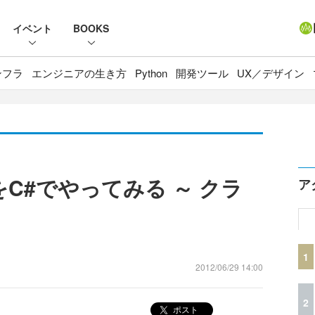
イベント
BOOKS
ンフラ
エンジニアの生き方
Python
開発ツール
UX／デザイン
をC#でやってみる ～ クラ
ア
1
2012/06/29 14:00
2
ポスト