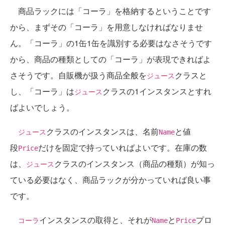
商品ラックには「コーラ」を格納するということです
から、まずその「コーラ」を用意しなければなりませ
ん。「コーラ」の1缶1缶を識別する必要はなさそうです
から、商品の種類としての「コーラ」が表現できればよ
さそうです。自販機が扱う商品全般を
クラスと
ジュース
し、「コーラ」は
クラスの1インスタンスとすれ
ジュース
ばよいでしょう。
クラスのインスタンスは、名前
と値
ジュース
Name
段
だけを固定で持っていればよいです。在庫の数
Price
は、
クラスのインスタンス（商品の種類）が知っ
ジュース
ている必要はなく、商品ラックが分かっていれば良い事
です。
インスタンスの取得と、それが
と
プロ
コーラ
Name
Price