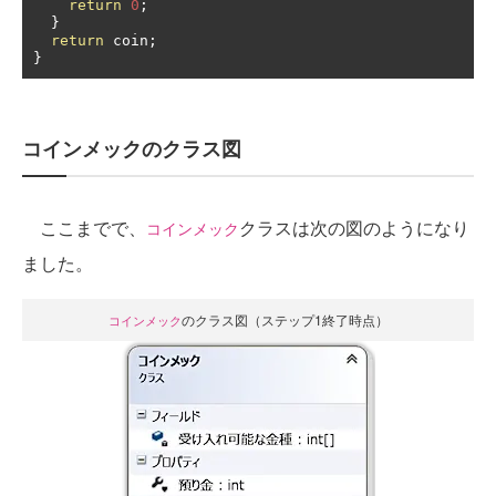
return
0
;
}
return
 coin
;
}
コインメックのクラス図
ここまでで、
クラスは次の図のようになり
コインメック
ました。
のクラス図（ステップ1終了時点）
コインメック