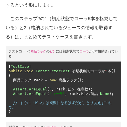
するという形にします。
このステップ2の1（初期状態でコーラ5本を格納して
いる）と2（格納されているジュースの情報を取得す
る）は、まとめてテストケースを書きます。
テストコード:
の
には初期状態で
が5本格納されてい
商品ラック
ビン
コーラ
る
[
TestCase
]
public
void
ConstructorTest_
初期状態でコーラが
5
本()
{
商品ラック
 rack 
=
new
商品ラック();
Assert
.
AreEqual
(
5
,
 rack
.ビン.在庫数);
Assert
.
AreEqual
(
"コーラ"
,
 rack
.ビン.商品.
Name
);
// すぐに「ビン」は複数になるはずだが、とりあえずこれ
で。
}
製品コード:
クラスと
クラス