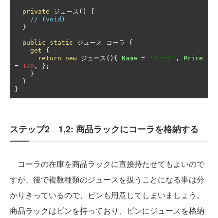
private
ジュース()
{
// (void)
}
public
static
ジュース
コーラ
{
get
{
return
new
ジュース(){
Name
=
"コーラ"
,
Price
=
120
,
};
}
}
}
ステップ2 1,2: 商品ラックにコーラを格納する
コーラの在庫を商品ラックに直接持たせてもよいので
すが、後で複数種類のジュースを扱うことになる事は分
かりきっているので、ビンも用意してしまいましょう。
商品ラックはビンを持っており、ビンにジュースを格納