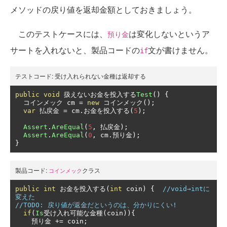
メソッドの戻り値を返却金額としておきましょう。
このテストケースには、
は変化しないというア
預り金
サートを入れないと、製品コードの
文が書けません。
if
テストコード:
受け入れられない金種は返却する
public
void
扱えないお金を投入する
Test
()
{
コインメック
 cm 
=
new
コインメック();
var
払戻金
=
 cm
.お金を投入する(
5
);
Assert
.
AreEqual
(
5
,
払戻金);
Assert
.
AreEqual
(
0
,
 cm
.預り金);
}
製品コード:
クラス
コインメック
public
int
お金を投入する(
int
 coin
)
{
//void→intに
変えた
//TODO: 戻り値が返金だというのは、分かりにくい!
if
(
Is
受け入れ可能な金種(
coin
)){
預り金
+=
 coin
;