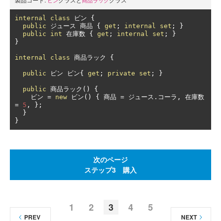
ビン
商品ラック
internal
class
ビン
{
public
ジュース
商品
{
get
;
internal
set
;
}
public
int
在庫数
{
get
;
internal
set
;
}
}
internal
class
商品ラック
{
public
ビン
ビン{
get
;
private
set
;
}
public
商品ラック()
{
ビン
=
new
ビン()
{
商品
=
ジュース.コーラ,
在庫数
=
5
,
};
}
}
次のページ
ステップ3 購入
1
2
3
4
5
PREV
NEXT