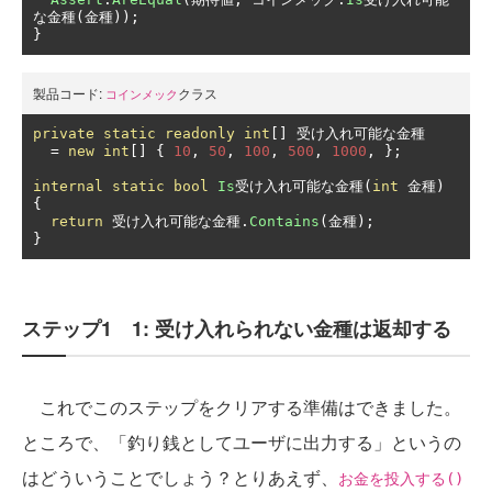
な金種(金種));
}
製品コード:
クラス
コインメック
private
static
readonly
int
[]
受け入れ可能な金種
=
new
int
[]
{
10
,
50
,
100
,
500
,
1000
,
};
internal
static
bool
Is
受け入れ可能な金種(
int
金種)
{
return
受け入れ可能な金種.
Contains
(金種);
}
ステップ1 1: 受け入れられない金種は返却する
これでこのステップをクリアする準備はできました。
ところで、「釣り銭としてユーザに出力する」というの
はどういうことでしょう？とりあえず、
お金を投入する()