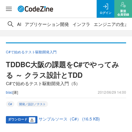
新規
ログイン
会員登録
AI
アプリケーション開発
インフラ
エンジニアの生き
C#で始めるテスト駆動開発入門
TDDBC大阪の課題をC#でやってみ
る ～ クラス設計とTDD
C#で始めるテスト駆動開発入門（5）
biac
[著]
2012/06/29 14:00
C#
開発／設計／テスト
サンプルソース（C#） (16.5 KB)
ダウンロード