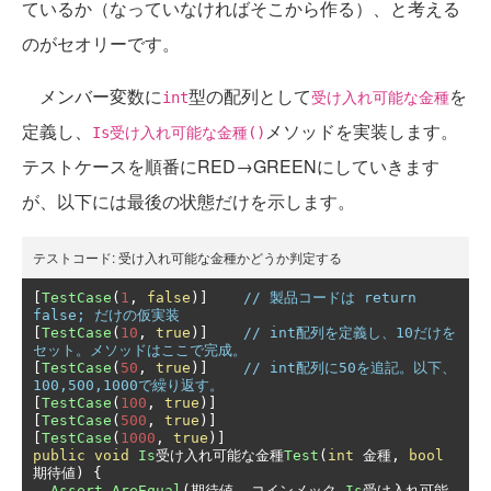
ているか（なっていなければそこから作る）、と考える
のがセオリーです。
メンバー変数に
型の配列として
を
int
受け入れ可能な金種
定義し、
メソッドを実装します。
Is受け入れ可能な金種()
テストケースを順番にRED→GREENにしていきます
が、以下には最後の状態だけを示します。
テストコード:
受け入れ可能な金種かどうか判定する
[
TestCase
(
1
,
false
)]
// 製品コードは return 
false; だけの仮実装
[
TestCase
(
10
,
true
)]
// int配列を定義し、10だけを
セット。メソッドはここで完成。
[
TestCase
(
50
,
true
)]
// int配列に50を追記。以下、
100,500,1000で繰り返す。
[
TestCase
(
100
,
true
)]
[
TestCase
(
500
,
true
)]
[
TestCase
(
1000
,
true
)]
public
void
Is
受け入れ可能な金種
Test
(
int
金種,
bool
期待値)
{
Assert
.
AreEqual
(期待値,
コインメック.
Is
受け入れ可能