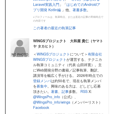
Laravel実践入門
」「
はじめてのAndroidア
プリ開発 Kotlin編
」他、
著書多数
。
※プロフィールは、執筆時点、または直近の記事の寄稿時点で
の内容です
この著者の最近の執筆記事
WINGSプロジェクト 大和屋 貴仁（ヤマト
ヤ タカヒト）
＜
WINGSプロジェクト
について＞
有限会社
WINGSプロジェクト
が運営する、テクニカ
ル執筆コミュニティ（代表 山田祥寛）。主
にWeb開発分野の書籍／記事執筆、翻訳、
講演等を幅広く手がける。 2026年時点での
登録メンバ
は約50名で、現在も執筆メンバ
を
募集中
。興味のある方は、どしどし応募
頂きたい。
著書
、
記事
多数。
RSS
X:
@WingsPro_info
（公式）、
@WingsPro_info/wings
（メンバーリスト）
Facebook