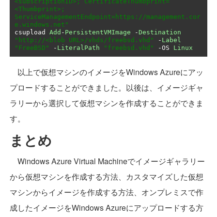
<subscriptionID>; CertificateThumbprint=
<Thumbprint>; 
ServiceManagementEndpoint=https://management.cor
e.windows.net"
csupload 
Add
-
PersistentVMImage
-
Destination
"http://<blob URL>/vhds/freebsd.vhd"
-
Label
"FreeBSD"
-
LiteralPath
"freebsd.vhd"
-
OS 
Linux
以上で仮想マシンのイメージをWindows Azureにアッ
プロードすることができました。以後は、イメージギャ
ラリーから選択して仮想マシンを作成することができま
す。
まとめ
Windows Azure Virtual Machineでイメージギャラリー
から仮想マシンを作成する方法、カスタマイズした仮想
マシンからイメージを作成する方法、オンプレミスで作
成したイメージをWindows Azureにアップロードする方