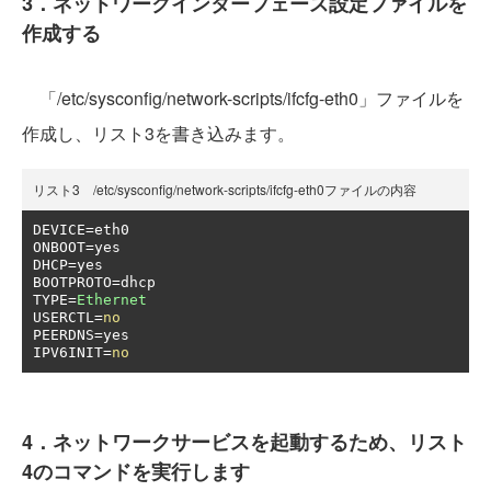
3．ネットワークインターフェース設定ファイルを
作成する
「/etc/sysconfig/network-scripts/ifcfg-eth0」ファイルを
作成し、リスト3を書き込みます。
リスト3 /etc/sysconfig/network-scripts/ifcfg-eth0ファイルの内容
DEVICE
=
eth0

ONBOOT
=
yes

DHCP
=
yes

BOOTPROTO
=
dhcp

TYPE
=
Ethernet
USERCTL
=
no
PEERDNS
=
yes

IPV6INIT
=
no
4．ネットワークサービスを起動するため、リスト
4のコマンドを実行します