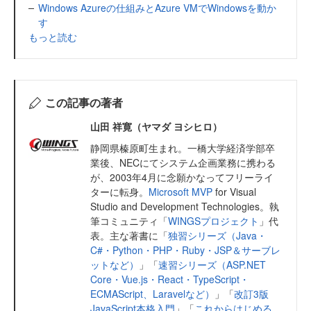
Windows Azureの仕組みとAzure VMでWindowsを動か
す
もっと読む
この記事の著者
山田 祥寛（ヤマダ ヨシヒロ）
静岡県榛原町生まれ。一橋大学経済学部卒
業後、NECにてシステム企画業務に携わる
が、2003年4月に念願かなってフリーライ
ターに転身。
Microsoft MVP
for Visual
Studio and Development Technologies。執
筆コミュニティ「
WINGSプロジェクト
」代
表。主な著書に「
独習シリーズ（Java・
C#・Python・PHP・Ruby・JSP＆サーブレ
ットなど）
」「
速習シリーズ（ASP.NET
Core・Vue.js・React・TypeScript・
ECMAScript、Laravelなど）
」「
改訂3版
JavaScript本格入門
」「
これからはじめる