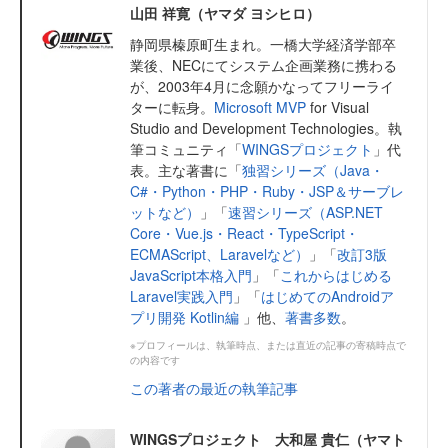
山田 祥寛（ヤマダ ヨシヒロ）
静岡県榛原町生まれ。一橋大学経済学部卒
業後、NECにてシステム企画業務に携わる
が、2003年4月に念願かなってフリーライ
ターに転身。
Microsoft MVP
for Visual
Studio and Development Technologies。執
筆コミュニティ「
WINGSプロジェクト
」代
表。主な著書に「
独習シリーズ（Java・
C#・Python・PHP・Ruby・JSP＆サーブレ
ットなど）
」「
速習シリーズ（ASP.NET
Core・Vue.js・React・TypeScript・
ECMAScript、Laravelなど）
」「
改訂3版
JavaScript本格入門
」「
これからはじめる
Laravel実践入門
」「
はじめてのAndroidア
プリ開発 Kotlin編
」他、
著書多数
。
※プロフィールは、執筆時点、または直近の記事の寄稿時点で
の内容です
この著者の最近の執筆記事
WINGSプロジェクト 大和屋 貴仁（ヤマト