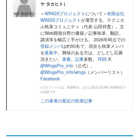
ヤ タカヒト）
＜
WINGSプロジェクト
について＞
有限会社
WINGSプロジェクト
が運営する、テクニカ
ル執筆コミュニティ（代表 山田祥寛）。主
にWeb開発分野の書籍／記事執筆、翻訳、
講演等を幅広く手がける。 2026年時点での
登録メンバ
は約50名で、現在も執筆メンバ
を
募集中
。興味のある方は、どしどし応募
頂きたい。
著書
、
記事
多数。
RSS
X:
@WingsPro_info
（公式）、
@WingsPro_info/wings
（メンバーリスト）
Facebook
※プロフィールは、執筆時点、または直近の記事の寄稿時点で
の内容です
この著者の最近の執筆記事