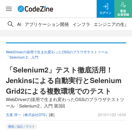
新規
ログイン
会員登録
AI
アプリケーション開発
インフラ
エンジニアの生き
WebDriverの採用で生まれ変わったOSSのブラウザテストツール
「Selenium 2」入門
「Selenium2」テスト徹底活用！
Jenkinsによる自動実行とSelenium
Grid2による複数環境でのテスト
WebDriverの採用で生まれ変わったOSSのブラウザテストツ
ール「Selenium2」入門 第3回
五座 淳一（株式会社DTS）
[著]
2013/11/22 14:00
開発／設計／テスト