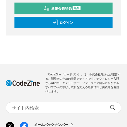
新規会員登録
無料
ログイン
「CodeZine（コードジン）」は、株式会社翔泳社が運営す
る、開発者のための情報メディアです。テクノロジー入門
からAI活用、キャリアまで、ソフトウェア開発にかかわる
すべての人の学びと成長を支える最新情報と実践知をお届
けします。
メールバックナンバー