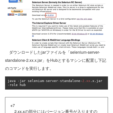
ダウンロードしたjarファイルを「selenium-server-
standalone-2.xx.x.jar」をHubとするマシンに配置し下記
のコマンドを実行します。
java 
-
jar selenium
-
server
-
standalone
-
2.xx
.
x
.
jar 
-
role hub
※7
2.xx.xの部分にはバージョン番号が入りますの