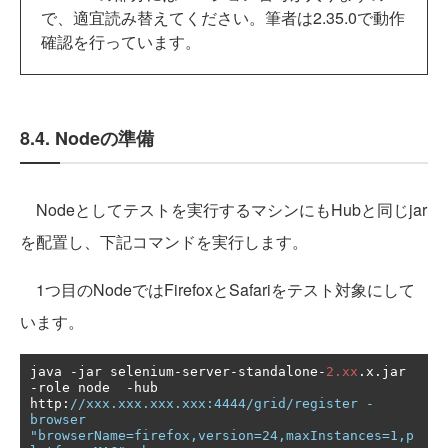
で、適宜読み替えてください。筆者は2.35.0で動作
確認を行っています。
8.4. Nodeの準備
Nodeとしてテストを実行するマシンにもHubと同じjar
を配置し、下記コマンドを実行します。
1つ目のNodeではFirefoxとSafariをテスト対象にして
います。
java 
-
jar selenium
-
server
-
standalone
-
2.xx
.
x
.
jar 
-
role node  
-
hub 
http
:
//xxx.xxx.xxx.xxx:4444/grid/register -
browser 
"browserName=firefox,version=24,maxInstances=1,p