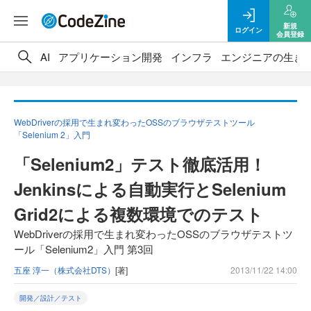
新規
ログイン
会員登録
AI
アプリケーション開発
インフラ
エンジニアの生き
WebDriverの採用で生まれ変わったOSSのブラウザテストツール
「Selenium 2」入門
「Selenium2」テスト徹底活用！
Jenkinsによる自動実行とSelenium
Grid2による複数環境でのテスト
WebDriverの採用で生まれ変わったOSSのブラウザテストツ
ール「Selenium2」入門 第3回
五座 淳一（株式会社DTS）
[著]
2013/11/22 14:00
開発／設計／テスト