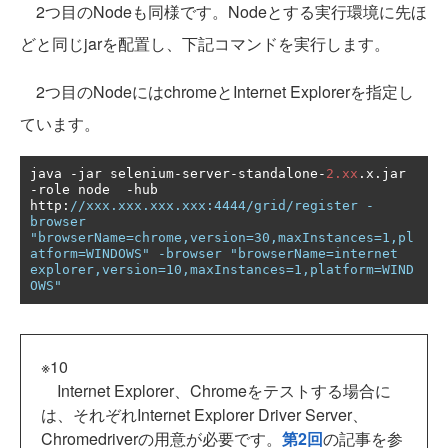
2つ目のNodeも同様です。Nodeとする実行環境に先ほ
どと同じjarを配置し、下記コマンドを実行します。
2つ目のNodeにはchromeとInternet Explorerを指定し
ています。
java 
-
jar selenium
-
server
-
standalone
-
2.xx
.
x
.
jar 
-
role node  
-
hub 
http
:
//xxx.xxx.xxx.xxx:4444/grid/register -
browser 
"browserName=chrome,version=30,maxInstances=1,pl
atform=WINDOWS" -browser "browserName=internet 
explorer,version=10,maxInstances=1,platform=WIND
OWS"
※10
Internet Explorer、Chromeをテストする場合に
は、それぞれInternet Explorer Driver Server、
Chromedriverの用意が必要です。
第2回
の記事を参