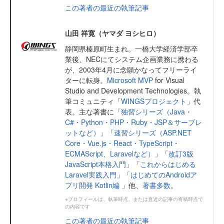
この著者の最近の執筆記事
山田 祥寛（ヤマダ ヨシヒロ）
静岡県榛原町生まれ。一橋大学経済学部卒
業後、NECにてシステム企画業務に携わる
が、2003年4月に念願かなってフリーライ
ターに転身。
Microsoft MVP
for Visual
Studio and Development Technologies。執
筆コミュニティ「
WINGSプロジェクト
」代
表。主な著書に「
独習シリーズ（Java・
C#・Python・PHP・Ruby・JSP＆サーブレ
ットなど）
」「
速習シリーズ（ASP.NET
Core・Vue.js・React・TypeScript・
ECMAScript、Laravelなど）
」「
改訂3版
JavaScript本格入門
」「
これからはじめる
Laravel実践入門
」「
はじめてのAndroidア
プリ開発 Kotlin編
」他、
著書多数
。
※プロフィールは、執筆時点、または直近の記事の寄稿時点で
の内容です
この著者の最近の執筆記事