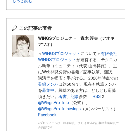
もっと読む
この記事の著者
WINGSプロジェクト 青木 淳夫（アオキ
アツオ）
＜
WINGSプロジェクト
について＞
有限会社
WINGSプロジェクト
が運営する、テクニカ
ル執筆コミュニティ（代表 山田祥寛）。主
にWeb開発分野の書籍／記事執筆、翻訳、
講演等を幅広く手がける。 2026年時点での
登録メンバ
は約50名で、現在も執筆メンバ
を
募集中
。興味のある方は、どしどし応募
頂きたい。
著書
、
記事
多数。
RSS
X:
@WingsPro_info
（公式）、
@WingsPro_info/wings
（メンバーリスト）
Facebook
※プロフィールは、執筆時点、または直近の記事の寄稿時点で
の内容です