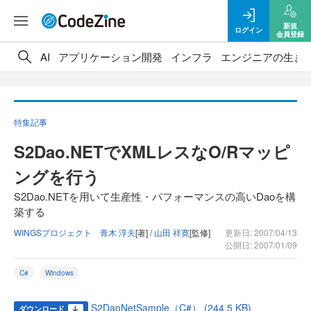
新規
ログイン
会員登録
AI
アプリケーション開発
インフラ
エンジニアの生き
特集記事
S2Dao.NETでXMLレスなO/Rマッピ
ングを行う
S2Dao.NETを用いて生産性・パフォーマンスの高いDaoを構
築する
WINGSプロジェクト 青木 淳夫
[著] /
山田 祥寛
[監修]
更新日: 2007/04/13
公開日: 2007/01/09
C#
Windows
S2DaoNetSample（C#） (244.5 KB)
ダウンロード