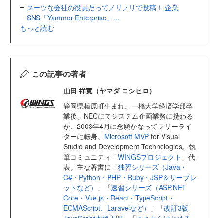
スーツな会社の役員だってノリノリで投稿！ 企業
SNS「Yammer Enterprise」...
もっと読む
この記事の著者
山田 祥寛（ヤマダ ヨシヒロ）
静岡県榛原町生まれ。一橋大学経済学部卒
業後、NECにてシステム企画業務に携わる
が、2003年4月に念願かなってフリーライ
ターに転身。
Microsoft MVP
for Visual
Studio and Development Technologies。執
筆コミュニティ「
WINGSプロジェクト
」代
表。主な著書に「
独習シリーズ（Java・
C#・Python・PHP・Ruby・JSP＆サーブレ
ットなど）
」「
速習シリーズ（ASP.NET
Core・Vue.js・React・TypeScript・
ECMAScript、Laravelなど）
」「
改訂3版
JavaScript本格入門
」「
これからはじめる