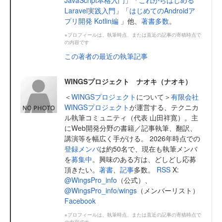
Laravel実践入門
」「
はじめてのAndroidア
プリ開発 Kotlin編
」他、
著書多数
。
※プロフィールは、執筆時点、または直近の記事の寄稿時点で
の内容です
この著者の最近の執筆記事
WINGSプロジェクト ナオキ（ナオキ）
＜
WINGSプロジェクト
について＞
有限会社
WINGSプロジェクト
が運営する、テクニカ
ル執筆コミュニティ（代表 山田祥寛）。主
にWeb開発分野の書籍／記事執筆、翻訳、
講演等を幅広く手がける。 2026年時点での
登録メンバ
は約50名で、現在も執筆メンバ
を
募集中
。興味のある方は、どしどし応募
頂きたい。
著書
、
記事
多数。
RSS
X:
@WingsPro_info
（公式）、
@WingsPro_info/wings
（メンバーリスト）
Facebook
※プロフィールは、執筆時点、または直近の記事の寄稿時点で
の内容です