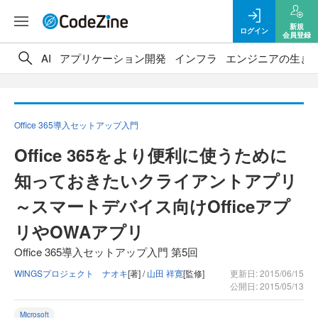
新規
ログイン
会員登録
AI
アプリケーション開発
インフラ
エンジニアの生き
Office 365導入セットアップ入門
Office 365をより便利に使うために
知っておきたいクライアントアプリ
～スマートデバイス向けOfficeアプ
リやOWAアプリ
Office 365導入セットアップ入門 第5回
WINGSプロジェクト ナオキ
[著] /
山田 祥寛
[監修]
更新日: 2015/06/15
公開日: 2015/05/13
Microsoft