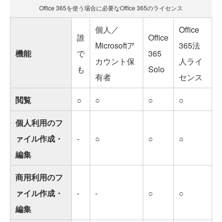
Office 365を使う場合に必要なOffice 365のライセンス
個人／
Office
誰
Office
Microsoftア
365法
機能
で
365
カウント保
人ライ
も
Solo
有者
センス
閲覧
○
○
○
○
個人利用のフ
ァイル作成・
-
○
○
○
編集
商用利用のフ
ァイル作成・
-
-
○
○
編集