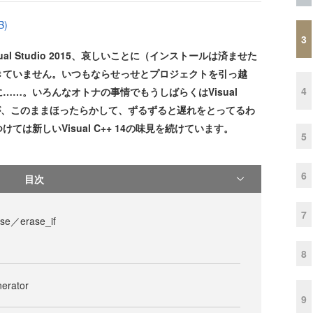
B)
3
ual Studio 2015、哀しいことに（インストールは済ませた
きていません。いつもならせっせとプロジェクトを引っ越
4
…。いろんなオトナの事情でもうしばらくはVisual
のですが、このままほったらかして、ずるずると遅れをとってるわ
は新しいVisual C++ 14の味見を続けています。
5
6
目次
7
rase／erase_if
8
nerator
9