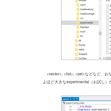
<vector>, <list>, <set
よほど大きなexperimental（