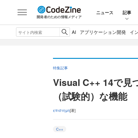
ニュース
記事
開発者のための情報メディア
AI
アプリケーション開発
イ
特集記事
Visual C++ 14で
（試験的）な機能
επιστημη
[著]
C++