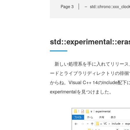
Page
3
std::chrono::xxx_c
std::experimental::er
新しい処理系を手に入れてリリース
ードとライブラリディレクトリの徘徊
からね。Visual C++ 14のincl
experimentalを見つけました。