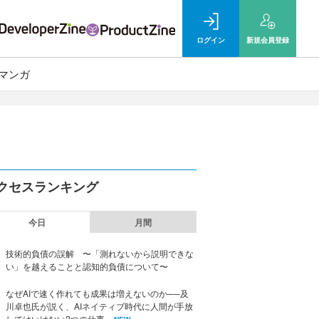
ログイン
新規
会員登録
マンガ
クセスランキング
今日
月間
技術的負債の誤解 〜「測れないから説明できな
い」を越えることと認知的負債について〜
なぜAIで速く作れても成果は増えないのか──及
川卓也氏が説く、AIネイティブ時代に人間が手放
してはいけない2つの仕事