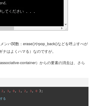
バ関数：erase()やpop_back()などを呼ぶすべが
ギナはよくハマる）なのですが。
ciative-container）からの要素の消去は、さら
2
,
3
,
0
,
1
,
2
,
3
,
0
};
去する