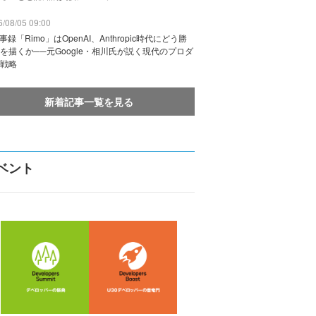
/08/05 09:00
議事録「Rimo」はOpenAI、Anthropic時代にどう勝
を描くか──元Google・相川氏が説く現代のプロダ
戦略
新着記事一覧を見る
ベント