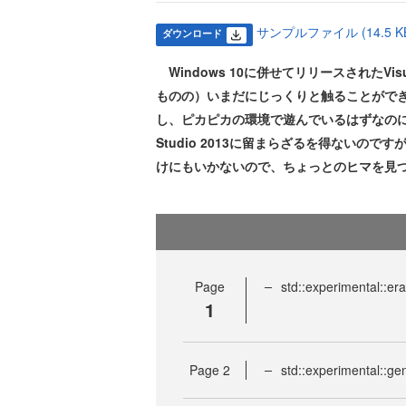
サンプルファイル (14.5 K
ダウンロード
Windows 10に併せてリリースされたVis
ものの）いまだにじっくりと触ることがで
し、ピカピカの環境で遊んでいるはずなのに…
Studio 2013に留まらざるを得ない
けにもいかないので、ちょっとのヒマを見つけて
Page
std::experimental::e
1
Page
2
std::experimental::ge