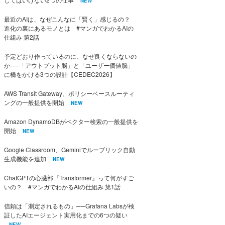
NEW
最近のAIは、なぜこんなに「賢く」感じるの？
進化の裏にあるモノとは #マンガでわかるAIの
仕組み 第2話
予定どおり作っているのに、なぜ良くならないの
か──「アウトプット脳」と「ユーザー価値脳」
に橋をかける3つの設計【CEDEC2026】
AWS Transit Gateway、ポリシーベースルーティ
ングの一般提供を開始
NEW
Amazon DynamoDBがベクター検索の一般提供を
開始
NEW
Google Classroom、Geminiでルーブリック自動
生成機能を追加
NEW
ChatGPTの心臓部『Transformer』って何がすご
いの？ #マンガでわかるAIの仕組み 第1話
信頼は「測定されるもの」──Grafana Labsが検
証したAIエージェント実用化までの6つの疑い
NEW