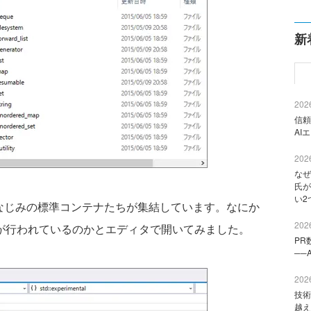
新
2026
信頼
AI
2026
なぜ
氏が
い2
>などなど、おなじみの標準コンテナたちが集結しています。なにか
2026
お試し）が行われているのかとエディタで開いてみました。
PR
──
2026
技術
越え