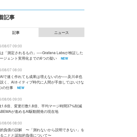
着記事
記事
ニュース
/08/07 09:00
は「測定されるもの」──Grafana Labsが検証した
エージェント実用化までの6つの疑い
NEW
/08/07 08:00
AIで速く作れても成果は増えないのか──及川卓也
説く、AIネイティブ時代に人間が手放してはいけな
つの仕事
NEW
/08/06 09:00
数1.6倍、変更行数1.8倍、平均マージ時間37%削減
ABEMAが進めるAI駆動開発の現在地
/08/06 08:00
的負債の誤解 〜「測れないから説明できない」を
ることと認知的負債について〜