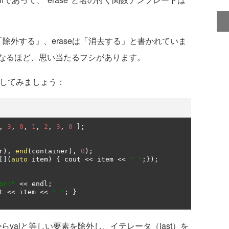
「除外する」、eraseは「消去する」と書かれていま
なるほど、思い当たるフシがあります。
oveしてみましょう：
,
3
,
0
,
1
,
2
,
3
,
0
};
r
),
end
(
container
),
0
);
[](
auto
 item
)
{
 cout 
<<
 item 
<<
' '
;});
or:"
<<
 endl
;
t 
<<
 item 
<<
' '
;
}
範囲[p,q) からvalと等しい要素を除外し、イテレータ（last）を