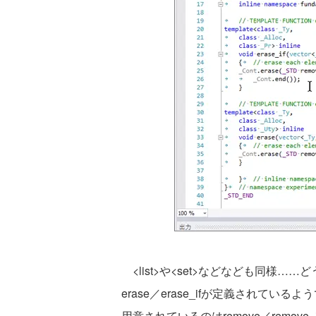
<list>や<set>などなども同様
erase／erase_ifが定義されている
用意されているのはremove／remove