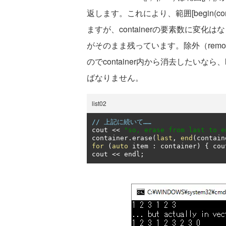
返します。これにより、範囲[begin(cont
ますが、containerの要素数に変化はなく、範囲
がそのまま残っています。除外（remo
のでcontainer内から消去したいなら、l
ばなりません。
list02
// 上記に続いて……
cout 
<<
"so, erase from last to e
container
.
erase
(
last
,
end
(
contain
for
(
auto
 item 
:
 container
)
{
 cou
cout 
<<
 endl
;