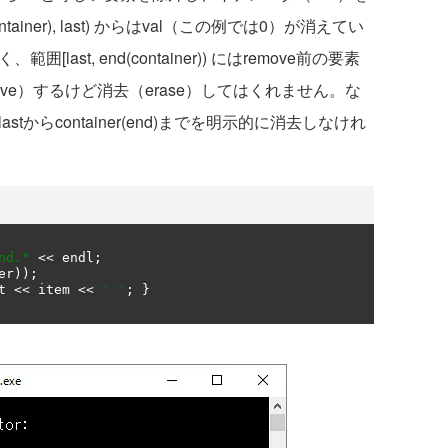
ainer), last) からはval（この例では0）が消えてい
[last, end(container)) にはremove前の要素
ve）するけど消去（erase）してはくれません。な
astからcontainer(end)までを明示的に消去しなけれ
nd."
<<
 endl
;
er
));
t 
<<
 item 
<<
' '
;
}