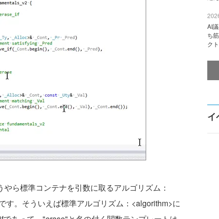
2026
AI
ち筋
クト
イ
……どうやら標準コンテナを引数に取るアルゴリズム：
ようです。そういえば標準アルゴリズム：<algorithm>に
_ifであって、"erase"と名の付く関数テンプレートは