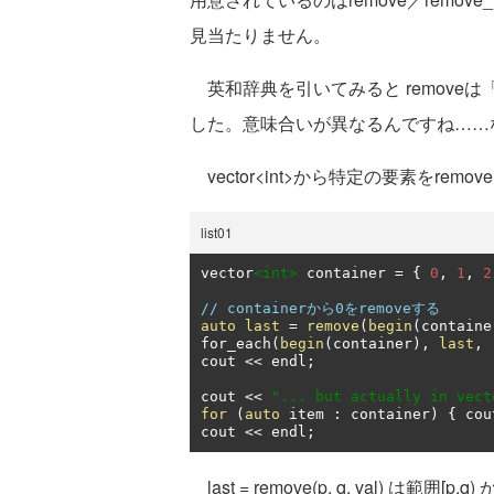
見当たりません。
英和辞典を引いてみると removeは
した。意味合いが異なるんですね……
vector<int>から特定の要素をrem
list01
vector
<int>
 container 
=
{
0
,
1
,
2
// containerから0をremoveする
auto
last
=
remove
(
begin
(
containe
for_each
(
begin
(
container
),
last
,
cout 
<<
 endl
;
cout 
<<
"... but actually in vect
for
(
auto
 item 
:
 container
)
{
 cou
cout 
<<
 endl
;
last = remove(p, q, val) は