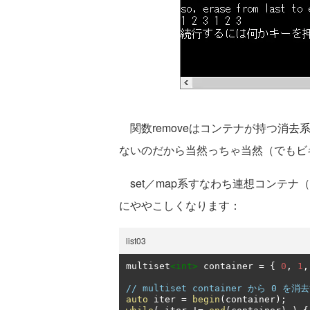
関数removeはコンテナが持つ消去系メン
ないのだから当然っちゃ当然（でもビ
set／map系すなわち連想コンテナ（asso
にややこしくなります：
list03
multiset
<int>
 container 
=
{
0
,
1
,
// multiset container から 0 を消
auto
 iter 
=
begin
(
container
);