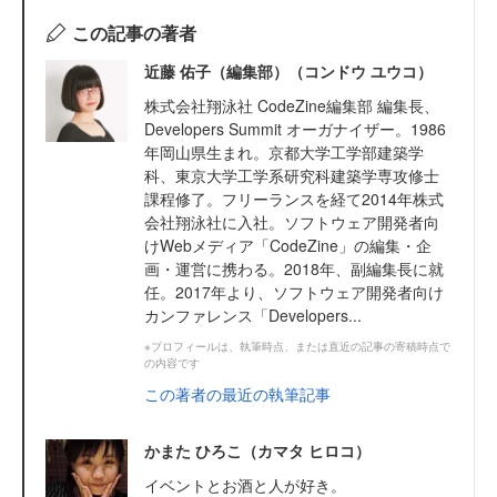
この記事の著者
近藤 佑子（編集部）（コンドウ ユウコ）
株式会社翔泳社 CodeZine編集部 編集長、
Developers Summit オーガナイザー。1986
年岡山県生まれ。京都大学工学部建築学
科、東京大学工学系研究科建築学専攻修士
課程修了。フリーランスを経て2014年株式
会社翔泳社に入社。ソフトウェア開発者向
けWebメディア「CodeZine」の編集・企
画・運営に携わる。2018年、副編集長に就
任。2017年より、ソフトウェア開発者向け
カンファレンス「Developers...
※プロフィールは、執筆時点、または直近の記事の寄稿時点で
の内容です
この著者の最近の執筆記事
かまた ひろこ（カマタ ヒロコ）
イベントとお酒と人が好き。