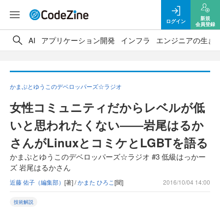
新規
ログイン
会員登録
AI
アプリケーション開発
インフラ
エンジニアの生き
かまぷとゆうこのデベロッパーズ☆ラジオ
女性コミュニティだからレベルが低
いと思われたくない――岩尾はるか
さんがLinuxとコミケとLGBTを語る
かまぷとゆうこのデベロッパーズ☆ラジオ #3 低級はっかー
ズ 岩尾はるかさん
近藤 佑子（編集部）
[著] /
かまた ひろこ
[聞]
2016/10/04 14:00
技術解説