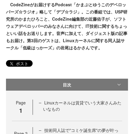
CodeZineがお届けするPodcast「かまぷとゆうこのデベロッ
パーズ☆ラジオ」略して「デブ☆ラジ」。この番組では、USP研
究所のかまたひろこと、CodeZine編集部の近藤佑子が、ソフト
ウェアデベロッパーのみなさんに向けて、IT技術に関するちょっ
といい話をお送りします。音声に加えて、ダイジェスト版の記事
もお届け。第3回のゲストは、Linuxカーネルに関する同人誌サ
ークル「低級はっかーズ」の岩尾はるかさんです。
ポスト
目次
Page
Linuxカーネルは賃貸でいう大家さんみた
1
いなもの
技術同人誌で"コミケ誕生席"の夢が叶っ
Page
2