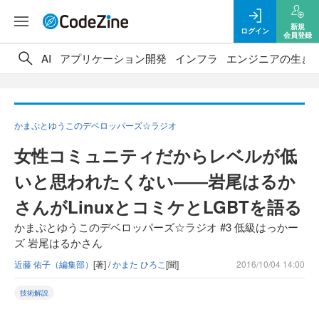
新規
ログイン
会員登録
AI
アプリケーション開発
インフラ
エンジニアの生き
かまぷとゆうこのデベロッパーズ☆ラジオ
女性コミュニティだからレベルが低
いと思われたくない――岩尾はるか
さんがLinuxとコミケとLGBTを語る
かまぷとゆうこのデベロッパーズ☆ラジオ #3 低級はっかー
ズ 岩尾はるかさん
近藤 佑子（編集部）
[著] /
かまた ひろこ
[聞]
2016/10/04 14:00
技術解説