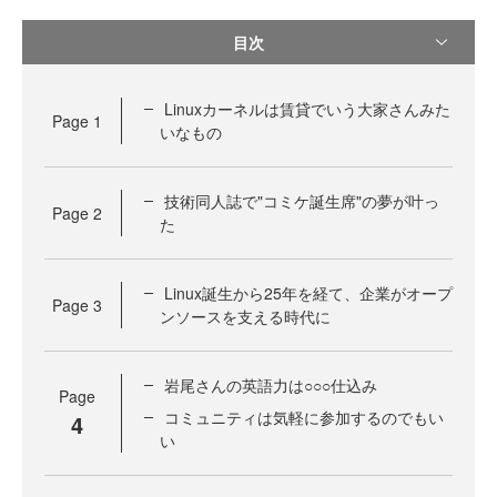
目次
Linuxカーネルは賃貸でいう大家さんみた
Page
1
いなもの
技術同人誌で"コミケ誕生席"の夢が叶っ
Page
2
た
Linux誕生から25年を経て、企業がオープ
Page
3
ンソースを支える時代に
岩尾さんの英語力は○○○仕込み
Page
コミュニティは気軽に参加するのでもい
4
い