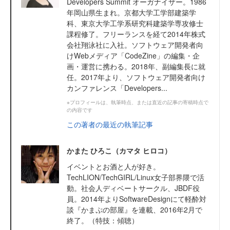
Developers Summit オーガナイザー。1986
年岡山県生まれ。京都大学工学部建築学
科、東京大学工学系研究科建築学専攻修士
課程修了。フリーランスを経て2014年株式
会社翔泳社に入社。ソフトウェア開発者向
けWebメディア「CodeZine」の編集・企
画・運営に携わる。2018年、副編集長に就
任。2017年より、ソフトウェア開発者向け
カンファレンス「Developers...
※プロフィールは、執筆時点、または直近の記事の寄稿時点で
の内容です
この著者の最近の執筆記事
かまた ひろこ（カマタ ヒロコ）
イベントとお酒と人が好き。
TechLION/TechGIRL/Linux女子部界隈で活
動。社会人ディベートサークル、JBDF役
員。2014年よりSoftwareDesignにて軽酔対
談『かまぷの部屋』を連載、2016年2月で
終了。（特技：傾聴）