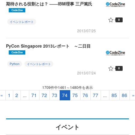
期待される役割とは？ ――IBM理事 三戸篤氏
CodeZine
0
イベントレポート
2013/07/25
PyCon Singapore 2013レポート ～二日目
CodeZine
Python
イベントレポート
0
2013/07/24
1709件中1461～1480件を表示
«
1
2
...
71
72
73
74
75
76
77
...
85
86
»
イベント