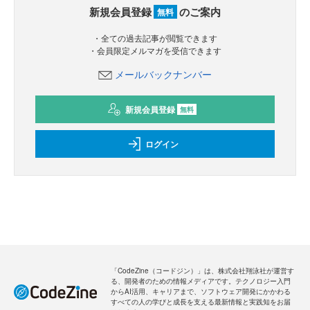
新規会員登録
のご案内
無料
・全ての過去記事が閲覧できます
・会員限定メルマガを受信できます
メールバックナンバー
新規会員登録
無料
ログイン
「CodeZine（コードジン）」は、株式会社翔泳社が運営す
る、開発者のための情報メディアです。テクノロジー入門
からAI活用、キャリアまで、ソフトウェア開発にかかわる
すべての人の学びと成長を支える最新情報と実践知をお届