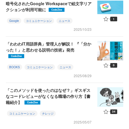
暗号化されたGoogle Workspaceで絵文字リア
クションが利用可能に
CodeZine
1
Google
コミュニケーション
ニュース
2025/10/23
「わわわIT用語辞典」管理人が解説！ 『「分か
った！」と思わせる説明の技術』発売
CodeZine
0
BOOKS
コミュニケーション
ニュース
2025/08/29
「このメソッドを使ったのはなぜ？」ギスギス
なコードレビューがなくなる職場の作り方【書
籍紹介】
CodeZine
34
コミュニケーション
ナレッジ
2025/05/07