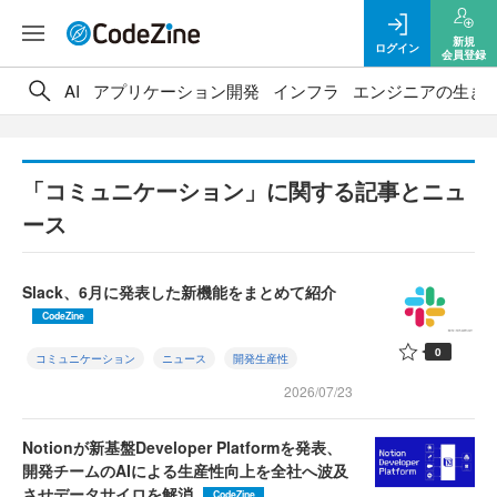
新規
ログイン
会員登録
AI
アプリケーション開発
インフラ
エンジニアの生き
「コミュニケーション」に関する記事とニュ
ース
Slack、6月に発表した新機能をまとめて紹介
CodeZine
0
コミュニケーション
ニュース
開発生産性
2026/07/23
Notionが新基盤Developer Platformを発表、
開発チームのAIによる生産性向上を全社へ波及
させデータサイロを解消
CodeZine