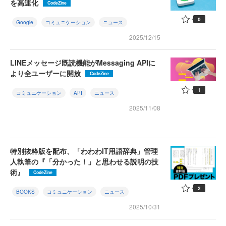
を高速化
CodeZine
0
Google
コミュニケーション
ニュース
2025/12/15
LINEメッセージ既読機能がMessaging APIに
より全ユーザーに開放
CodeZine
1
コミュニケーション
API
ニュース
2025/11/08
特別抜粋版を配布、「わわわIT用語辞典」管理
人執筆の『「分かった！」と思わせる説明の技
術』
CodeZine
2
BOOKS
コミュニケーション
ニュース
2025/10/31