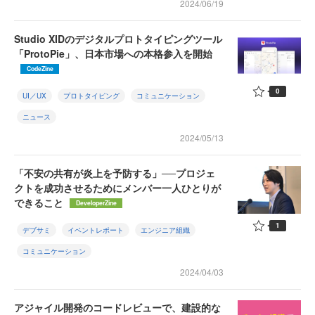
2024/06/19
Studio XIDのデジタルプロトタイピングツール
「ProtoPie」、日本市場への本格参入を開始
CodeZine
0
UI／UX
プロトタイピング
コミュニケーション
ニュース
2024/05/13
「不安の共有が炎上を予防する」──プロジェ
クトを成功させるためにメンバー一人ひとりが
できること
DeveloperZine
1
デブサミ
イベントレポート
エンジニア組織
コミュニケーション
2024/04/03
アジャイル開発のコードレビューで、建設的な