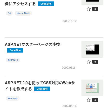
像にアクセスする
CodeZine
0
C#
Visual Basic
2009/11/12
ASP.NETマスターページの小技
CodeZine
ASP.NET
0
2009/08/21
ASP.NET 2.0を使ってCSS対応のWebサ
イトを作成する
CodeZine
Windows
0
2007/01/16