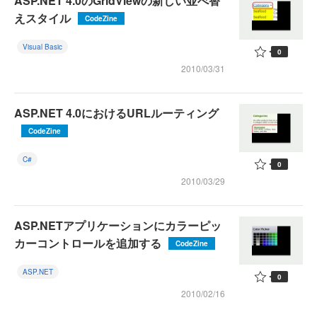
ASP.NET 4.0のGridViewの新しい並べ替
えスタイル
CodeZine
Visual Basic
0
2010/03/31
ASP.NET 4.0におけるURLルーティング
CodeZine
C#
0
2010/03/29
ASP.NETアプリケーションにカラーピッ
カーコントロールを追加する
CodeZine
ASP.NET
0
2010/02/16