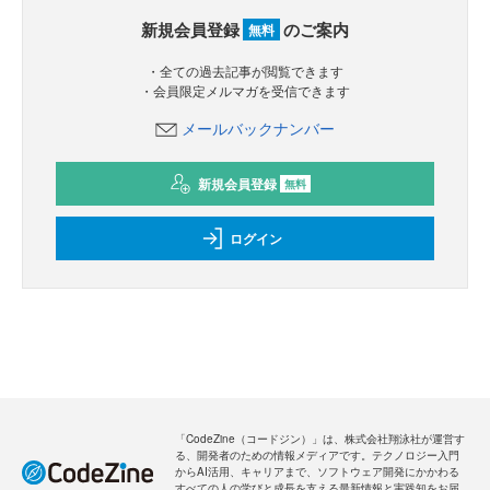
新規会員登録
のご案内
無料
・全ての過去記事が閲覧できます
・会員限定メルマガを受信できます
メールバックナンバー
新規会員登録
無料
ログイン
「CodeZine（コードジン）」は、株式会社翔泳社が運営す
る、開発者のための情報メディアです。テクノロジー入門
からAI活用、キャリアまで、ソフトウェア開発にかかわる
すべての人の学びと成長を支える最新情報と実践知をお届