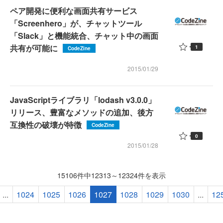
ペア開発に便利な画面共有サービス
「Screenhero」が、チャットツール
「Slack」と機能統合、チャット中の画面
共有が可能に
1
CodeZine
2015/01/29
JavaScriptライブラリ「lodash v3.0.0」
リリース、豊富なメソッドの追加、後方
互換性の破壊が特徴
CodeZine
0
2015/01/28
15106件中12313～12324件を表示
...
1024
1025
1026
1027
1028
1029
1030
...
12