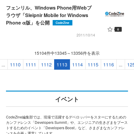
フェンリル、Windows Phone用Webブ
ラウザ「Sleipnir Mobile for Windows
Phone α版」を公開
CodeZine
0
2011/10/14
15104件中13345～13356件を表示
...
1110
1111
1112
1113
1114
1115
1116
...
12
イベント
CodeZine編集部では、現場で活躍するデベロッパーをスターにするための
カンファレンス「Developers Summit」や、エンジニアの生きざまをブース
トするためのイベント「Developers Boost」など、さまざまなカンファレ
ンスを企画・運営しています。