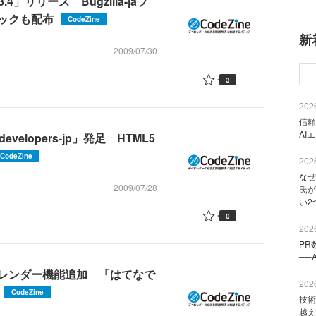
4」リリース Bugzilla-jaプ
ックも配布
CodeZine
新
2009/07/30
3
2026
信頼
AI
velopers-jp」発足 HTML5
CodeZine
2026
なぜ
2009/07/28
氏が
い2
0
2026
PR
──
レンダー機能追加 「はてなで
2026
CodeZine
技術
越え