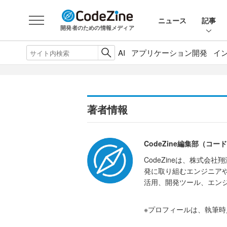
ニュース
記事
開発者のための情報メディア
AI
アプリケーション開発
イ
著者情報
CodeZine編集部（コ
CodeZineは、株式
発に取り組むエンジニアや
活用、開発ツール、エン
※プロフィールは、執筆