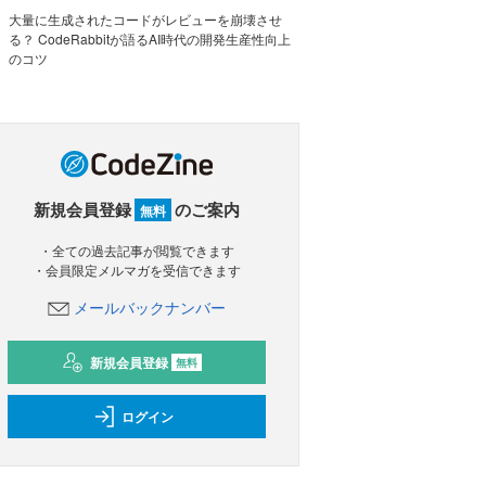
大量に生成されたコードがレビューを崩壊させ
る？ CodeRabbitが語るAI時代の開発生産性向上
のコツ
新規会員登録
のご案内
無料
・全ての過去記事が閲覧できます
・会員限定メルマガを受信できます
メールバックナンバー
新規会員登録
無料
ログイン