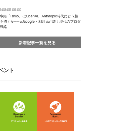
/08/05 09:00
議事録「Rimo」はOpenAI、Anthropic時代にどう勝
を描くか──元Google・相川氏が説く現代のプロダ
戦略
新着記事一覧を見る
ベント