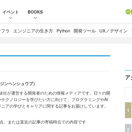
イベント
BOOKS
ンフラ
エンジニアの生き方
Python
開発ツール
UX／デザイン
ア
ードジンヘンシュウブ）
会社翔泳社が運営する開発者のための情報メディアです。日々の開
テクノロジーを学びたい方に向けて、プログラミングやAI
ジニアの学びとキャリアに関する記事をお届けしています。
1
時点、または直近の記事の寄稿時点での内容です
2