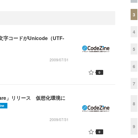
3
4
文字コードがUnicode（UTF-
5
2009/07/31
6
0
7
or VMware」リリース 仮想化環境に
8
ine
2009/07/31
9
0