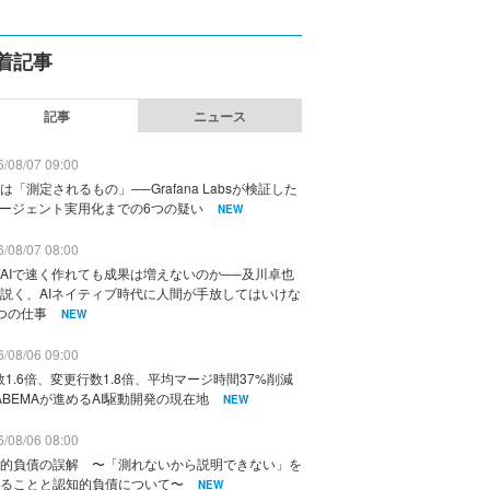
着記事
記事
ニュース
/08/07 09:00
は「測定されるもの」──Grafana Labsが検証した
エージェント実用化までの6つの疑い
NEW
/08/07 08:00
AIで速く作れても成果は増えないのか──及川卓也
説く、AIネイティブ時代に人間が手放してはいけな
つの仕事
NEW
/08/06 09:00
数1.6倍、変更行数1.8倍、平均マージ時間37%削減
ABEMAが進めるAI駆動開発の現在地
NEW
/08/06 08:00
的負債の誤解 〜「測れないから説明できない」を
ることと認知的負債について〜
NEW