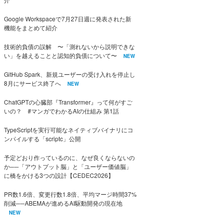
Google Workspaceで7月27日週に発表された新
機能をまとめて紹介
技術的負債の誤解 〜「測れないから説明できな
い」を越えることと認知的負債について〜
NEW
GitHub Spark、新規ユーザーの受け入れを停止し
8月にサービス終了へ
NEW
ChatGPTの心臓部『Transformer』って何がすご
いの？ #マンガでわかるAIの仕組み 第1話
TypeScriptを実行可能なネイティブバイナリにコ
ンパイルする「scriptc」公開
予定どおり作っているのに、なぜ良くならないの
か──「アウトプット脳」と「ユーザー価値脳」
に橋をかける3つの設計【CEDEC2026】
PR数1.6倍、変更行数1.8倍、平均マージ時間37%
削減──ABEMAが進めるAI駆動開発の現在地
NEW