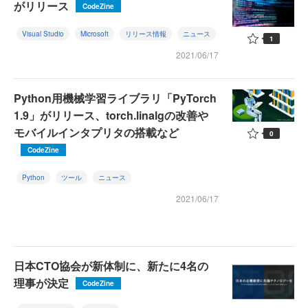
がリリース
CodeZine
Visual Studio
Microsoft
リリース情報
ニュース
1
2021/06/17
Python用機械学習ライブラリ「PyTorch
1.9」がリリース、torch.linalgの改善や
モバイルインタプリタの搭載など
0
CodeZine
Python
ツール
ニュース
2021/06/17
日本CTO協会が新体制に、新たに4名の
理事が決定
CodeZine