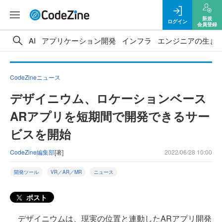
新規
ログイン
会員登録
AI
アプリケーション開発
インフラ
エンジニアの生き
CodeZineニュース
デザイニウム、ロケーションベース
ARアプリを短期間で開発できるサー
ビスを開始
CodeZine編集部
[著]
2022/06/28 10:00
開発ツール
VR／AR／MR
ニュース
ポスト
デザイニウムは、現実の位置と連動したARアプリ開発