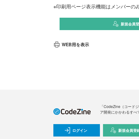
※印刷用ページ表示機能はメンバーの
新規会員
WEB用を表示
「CodeZine（コ
ア開発にかかわるすべ
ログイン
新規会員登