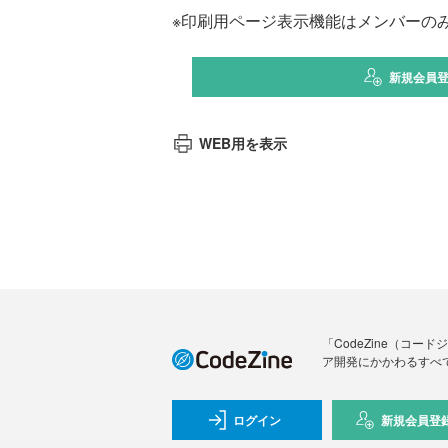
※印刷用ページ表示機能はメンバーの
新規会員
WEB用を表示
「CodeZine（コ
ア開発にかかわるすべ
ログイン
新規会員登