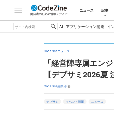
ニュース
記事
開発者のための情報メディア
AI
アプリケーション開発
イ
CodeZineニュース
「経営陣専属エンジニ
【デブサミ2026夏
CodeZine編集部
[著]
デブサミ
イベント情報
ニュース