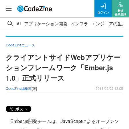
新規
ログイン
会員登録
AI
アプリケーション開発
インフラ
エンジニアの生き
CodeZineニュース
クライアントサイドWebアプリケー
ションフレームワーク「Ember.js
1.0」正式リリース
CodeZine編集部
[著]
2013/09/02 12:05
ポスト
Ember.js開発チームは、JavaScriptによるオープンソ