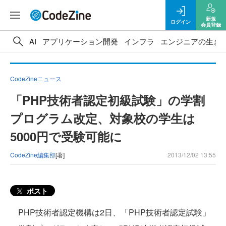
新規
ログイン
会員登録
AI
アプリケーション開発
インフラ
エンジニアの生き
CodeZineニュース
「PHP技術者認定初級試験」の学割
プログラム改定、対象校の学生は
5000円で受験可能に
CodeZine編集部
[著]
2013/12/02 13:55
ポスト
PHP技術者認定機構は2日、「PHP技術者認定試験」