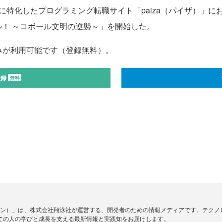
に特化したプログラミング転職サイト「paiza（パイザ）」にお
トル！ ～コボール文明の逆襲～」を開始した。
みが利用可能です（登録無料）。
登録
無料
ードジン）」は、株式会社翔泳社が運営する、開発者のための情報メディアです。テク
ての人の学びと成長を支える最新情報と実践知をお届けします。