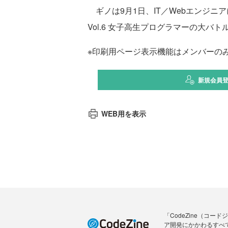
ギノは9月1日、IT／Webエンジニア
Vol.6 女子高生プログラマーの大バ
※印刷用ページ表示機能はメンバーの
新規会員
WEB用を表示
「CodeZine（コ
ア開発にかかわるすべ