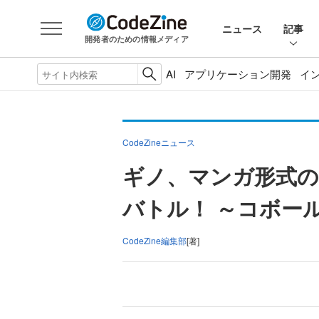
ニュース
記事
開発者のための情報メディア
AI
アプリケーション開発
イ
CodeZineニュース
ギノ、マンガ形式
バトル！ ～コボー
CodeZine編集部
[著]