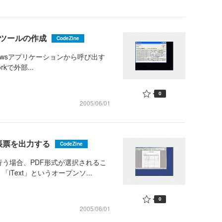
索ツールの作成
CodeZine
ndowsアプリケーションから呼び出す
kで外部...
0
2005/06/01
の帳票を出力する
CodeZine
行う場合、PDF形式が選択されるこ
Text」というオープンソ...
0
2005/06/01