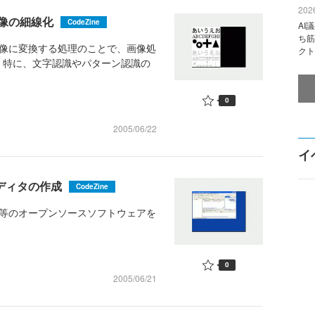
2026
像の細線化
CodeZine
AI
ち筋
画像に変換する処理のことで、画像処
クト
。特に、文字認識やパターン認識の
0
2005/06/22
イ
エディタの作成
CodeZine
k)やTrang等のオープンソースソフトウェアを
0
2005/06/21