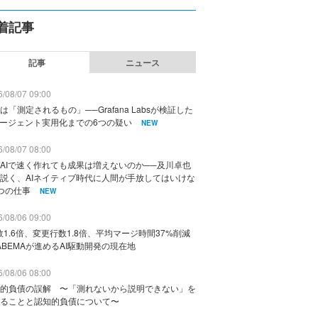
着記事
記事
ニュース
/08/07 09:00
は「測定されるもの」──Grafana Labsが検証した
エージェント実用化までの6つの疑い
NEW
/08/07 08:00
AIで速く作れても成果は増えないのか──及川卓也
説く、AIネイティブ時代に人間が手放してはいけな
つの仕事
NEW
/08/06 09:00
数1.6倍、変更行数1.8倍、平均マージ時間37%削減
ABEMAが進めるAI駆動開発の現在地
/08/06 08:00
的負債の誤解 〜「測れないから説明できない」を
ることと認知的負債について〜