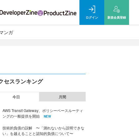
ログイン
新規
会員登録
マンガ
クセスランキング
今日
月間
AWS Transit Gateway、ポリシーベースルーティ
ングの一般提供を開始
NEW
技術的負債の誤解 〜「測れないから説明できな
い」を越えることと認知的負債について〜