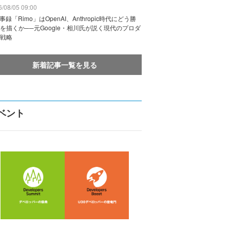
/08/05 09:00
議事録「Rimo」はOpenAI、Anthropic時代にどう勝
を描くか──元Google・相川氏が説く現代のプロダ
戦略
新着記事一覧を見る
ベント