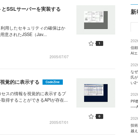
アントとSSLサーバーを実装する
新
を利用したセキュリティの確保はか
されたJSSE（Jav...
2026
1
信頼
AI
2005/07/07
2026
なぜ
氏が
を視覚的に表示する
CodeZine
い2
ロセスの情報を視覚的に表示するプ
2026
得することができるAPIが存在...
PR
──
0
2026
2005/07/01
技術
越え