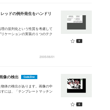
でサブスレッドの例外発生をハンドリ
処理の並列化という性質を考慮して
プリケーションの実装の１つのテク
0
2005/06/01
画像の検出
CodeZine
た物体の検出があります。画像の中
出すには、「テンプレートマッチン
0