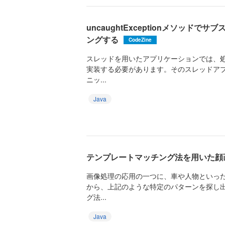
uncaughtExceptionメソッド
ングする
CodeZine
スレッドを用いたアプリケーションでは、
実装する必要があります。そのスレッドア
ニッ...
Java
テンプレートマッチング法を用いた顔
画像処理の応用の一つに、車や人物といっ
から、上記のような特定のパターンを探し
グ法...
Java