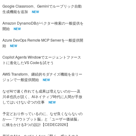
Google Classroom、Geminiでルーブリック自動
生成機能を追加
NEW
Amazon DynamoDBがベクター検索の一般提供を
開始
NEW
Azure DevOps Remote MCP Serverを一般提供開
始
NEW
Copilot Agents Windowでエージェントファース
トに進化したVS Codeを試そう
AWS Transform、継続的モダナイズ機能を全リー
ジョンで一般提供開始
NEW
なぜAIで速く作れても成果は増えないのか──及
川卓也氏が説く、AIネイティブ時代に人間が手放
してはいけない2つの仕事
NEW
予定どおり作っているのに、なぜ良くならないの
か──「アウトプット脳」と「ユーザー価値脳」
に橋をかける3つの設計【CEDEC2026】
最近のAIは、なぜこんなに「賢く」感じるの？