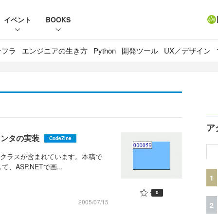
イベント
BOOKS
ンフラ
エンジニアの生き方
Python
開発ツール
UX／デザイン
ア
ウンタの実装
CodeZine
ためのクラスが含まれています。本稿で
SP.NETで画...
1
0
2005/07/15
2