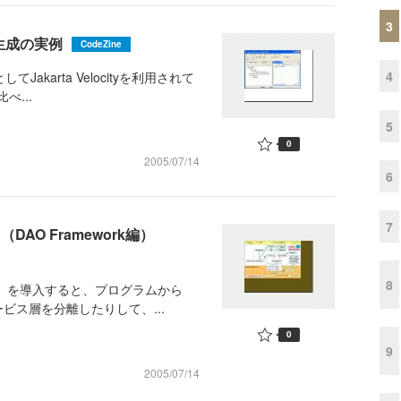
3
ド生成の実例
CodeZine
4
akarta Velocityを利用されて
べ...
5
0
2005/07/14
6
7
DAO Framework編）
8
ET」を導入すると、プログラムから
ビス層を分離したりして、...
0
9
2005/07/14