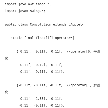
import
import
 javax.swing.*;

public
class
 Convolution 
extends
 JApplet{

static
final
float
[][] operator={

      { 0.11f,  0.11f,  0.11f,  
//operator[0] 平滑
化
        0.11f,  0.12f,  0.11f,

        0.11f,  0.11f,  0.11f},

      {-0.11f, -0.11f, -0.11f,  
//operator[1] 鮮鋭
化
       -0.11f,  1.88f, -0.11f,

       -0.11f, -0.11f, -0.11f},
