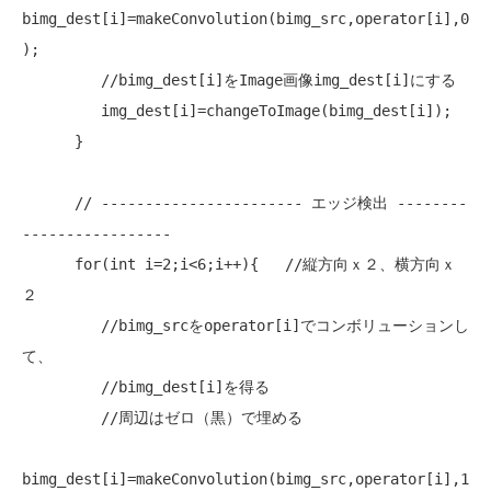
bimg_dest[i]=makeConvolution(bimg_src,operator[i],0
);

//bimg_dest[i]をImage画像img_dest[i]にする
         img_dest[i]=changeToImage(bimg_dest[i]);

      }

// ----------------------- エッジ検出 --------
-----------------
for
(
int
 i=2;i<6;i++){   
//縦方向ｘ２、横方向ｘ
２
//bimg_srcをoperator[i]でコンボリューションし
て、
//bimg_dest[i]を得る
//周辺はゼロ（黒）で埋める
bimg_dest[i]=makeConvolution(bimg_src,operator[i],1