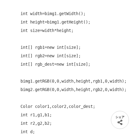
int
 width=bimg1.getWidth();

int
 height=bimg1.getHeight();

int
 size=width*height;

int
[] rgb1=
new
int
[size];

int
[] rgb2=
new
int
[size];

int
[] rgb_dest=
new
int
[size];

      bimg1.getRGB(0,0,width,height,rgb1,0,width);

      bimg2.getRGB(0,0,width,height,rgb2,0,width);

      Color color1,color2,color_dest;

int
 r1,g1,b1;

シェア
int
 r2,g2,b2;

int
 d;
