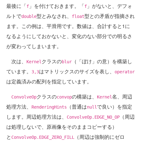
最後に「
」を付けておきます。「
」がないと、デフォ
f
f
ルトで
型とみなされ、
型との矛盾が指摘され
double
float
ます。この例は、平滑用です。数値は、合計すると1に
なるようにしておかないと、変化のない部分での明るさ
が変わってしまいます。
次は、
クラスの
（「ぼけ」の意）を構築し
Kernel
blur
ています。
はマトリックスのサイズを表し、
3,3
operator
は定義済みの配列を指定しています。
クラスの
の構築は、
名、周辺
ConvolveOp
convop
Kernel
処理方法、
（普通は
で良い）を指定
RenderingHints
null
します。周辺処理方法は、
（周辺
ConvolveOp.EDGE_NO_OP
は処理しないで、原画像をそのままコピーする）
と
（周辺は強制的にゼロ
ConvolveOp.EDGE_ZERO_FILL