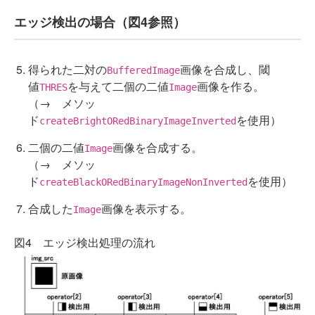
エッジ検出の場合（図4参照）
得られた二対の
画像を合成し、閾
BufferedImage
値
を与えて二個の二値
画像を作る。
THRES
Image
（→ メソッ
ド
を使用）
createBrightORedBinaryImageInverted
二個の二値
画像を合成する。
Image
（→ メソッ
ド
を使用）
createBlackORedBinaryImageNonInverted
合成した
画像を表示する。
Image
図4 エッジ検出処理の流れ