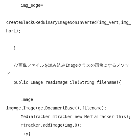
      img_edge=

createBlackORedBinaryImageNonInverted(img_vert,img_
hori);

   }

//画像ファイルを読み込みImageクラスの画像にするメソッ
ド
public
 Image readImageFile(String filename){

      Image 
img=getImage(getDocumentBase(),filename);

      MediaTracker mtracker=
new
 MediaTracker(
this
);

      mtracker.addImage(img,0);

try
{
