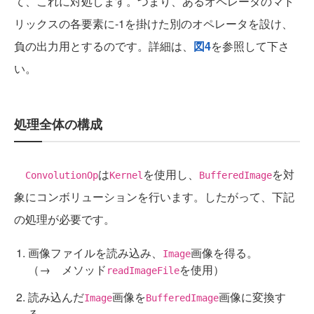
て、これに対処します。つまり、あるオペレータのマト
リックスの各要素に-1を掛けた別のオペレータを設け、
負の出力用とするのです。詳細は、
図4
を参照して下さ
い。
処理全体の構成
は
を使用し、
を対
ConvolutionOp
Kernel
BufferedImage
象にコンボリューションを行います。したがって、下記
の処理が必要です。
画像ファイルを読み込み、
画像を得る。
Image
（→ メソッド
を使用）
readImageFile
読み込んだ
画像を
画像に変換す
Image
BufferedImage
る。