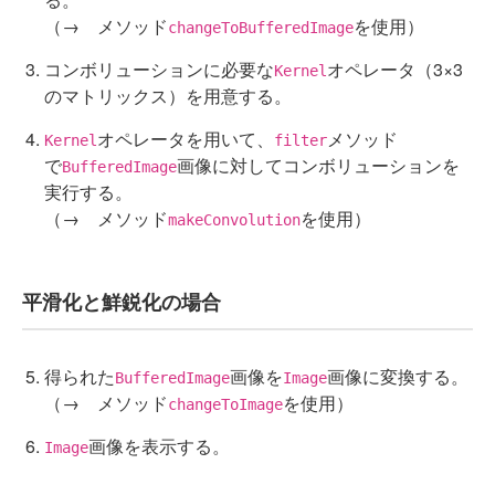
（→ メソッド
を使用）
changeToBufferedImage
コンボリューションに必要な
オペレータ（3×3
Kernel
のマトリックス）を用意する。
オペレータを用いて、
メソッド
Kernel
filter
で
画像に対してコンボリューションを
BufferedImage
実行する。
（→ メソッド
を使用）
makeConvolution
平滑化と鮮鋭化の場合
得られた
画像を
画像に変換する。
BufferedImage
Image
（→ メソッド
を使用）
changeToImage
画像を表示する。
Image