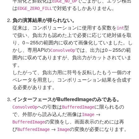
平滑化と鮮鋭化は
でごまかし、エッジ検出
EDGE_NO_OP
は
で対処するしかありません。
EDGE_ZERO_FILL
負の演算結果が得られない。
従来は、コンボリューションに使用する変数を
型
int
で扱い、負出力も認めた上で必要に応じて絶対値を取
り、0～255の範囲内に収めて画像化していました。し
かし、専用APIの
では、出力は0～255の範
ConvolveOp
囲内に収めてありますが、負出力がカットされていま
す。
したがって、負出力用に符号を反転したもう一個のオ
ペレータを用意し、コンボリューション結果を合成す
る必要があります。
インターフェースがBufferedImageのみである。
への引数は
に限られるの
ConvolveOp
BufferedImage
で、外部から読み込んだ画像は
→
Image
の変換をし、画面表示のためには再
BufferedImage
び
→
の変換が必要になります。
BufferedImage
Image