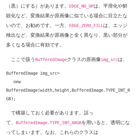
（黒）にする）があります。
は、平滑化や鮮
EDGE_NO_OP
鋭化など、変換結果が原画像に似ている場合に目立たな
いので、お勧めです。一方、
は、エッジ
EDGE_ZERO_FILL
検出など、変換結果が原画像と全く異なり、黒い部分が
多くなる場合に有効です。
ここで扱う
クラスの原画像
は、
BufferedImage
img_src
BufferedImage img_src=

new
BufferedImage(width,height,BufferedImage.TYPE_INT_R
で構築しておく必要があります。誤っ
て、
を用いると、透明にな
BufferedImage.TYPE_INT_ARGB
ってしまいます。なお、これらのクラスは