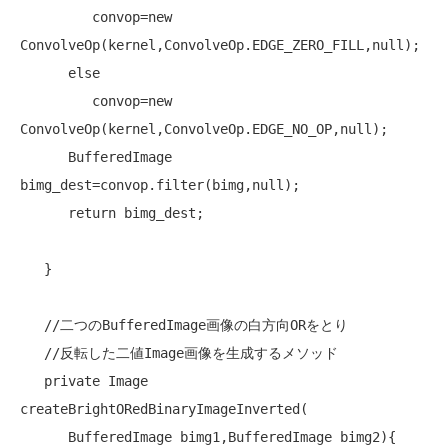
         convop=
new
ConvolveOp(kernel,ConvolveOp.EDGE_ZERO_FILL,null);

else
         convop=
new
ConvolveOp(kernel,ConvolveOp.EDGE_NO_OP,null);

      BufferedImage 
bimg_dest=convop.filter(bimg,null);

return
 bimg_dest;

   }

//二つのBufferedImage画像の白方向ORをとり
//反転した二値Image画像を生成するメソッド
private
 Image 
createBrightORedBinaryImageInverted(

      BufferedImage bimg1,BufferedImage bimg2){
