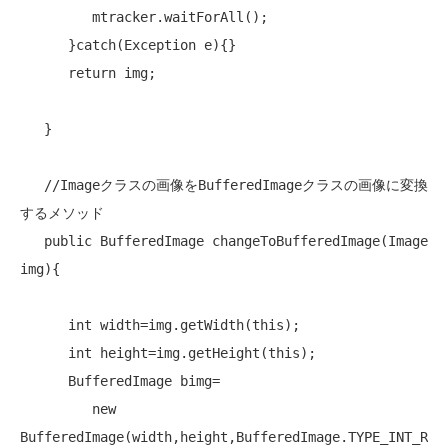
         mtracker.waitForAll();

      }catch(Exception e){}

return
 img;

   }

//Imageクラスの画像をBufferedImageクラスの画像に変換
するメソッド
public
 BufferedImage changeToBufferedImage(Image 
img){

int
 width=img.getWidth(
this
);

int
 height=img.getHeight(
this
);

      BufferedImage bimg=

new
BufferedImage(width,height,BufferedImage.TYPE_INT_R