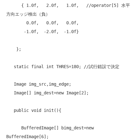
      { 1.0f,   2.0f,   1.0f,   
//operator[5] 水平
方向エッジ検出（負）
        0.0f,   0.0f,   0.0f,

       -1.0f,  -2.0f,  -1.0f}

    };

static
final
int
 THRES=180; 
//試行錯誤で決定
   Image img_src,img_edge;

   Image[] img_dest=
new
 Image[2];

public
void
 init(){

      BufferedImage[] bimg_dest=
new
BufferedImage[6];
