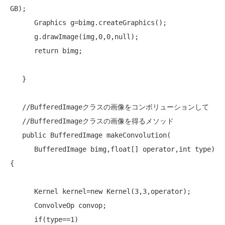
GB);

      Graphics g=bimg.createGraphics();

      g.drawImage(img,0,0,null);

return
 bimg;

   }

//BufferedImageクラスの画像をコンボリューションして
//BufferedImageクラスの画像を得るメソッド
public
 BufferedImage makeConvolution(

      BufferedImage bimg,float[] operator,int type)
{

      Kernel kernel=
new
 Kernel(3,3,operator);

      ConvolveOp convop;

if
(type==1) 
