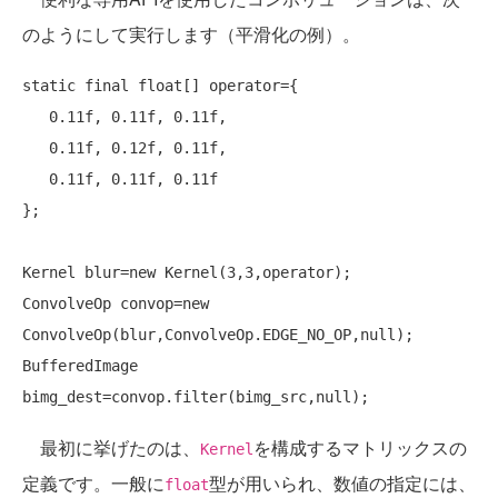
のようにして実行します（平滑化の例）。
static
final
float
[] operator={

   0.11f, 0.11f, 0.11f,

   0.11f, 0.12f, 0.11f,

   0.11f, 0.11f, 0.11f

};

Kernel blur=
new
 Kernel(3,3,operator);

ConvolveOp convop=
new
ConvolveOp(blur,ConvolveOp.EDGE_NO_OP,null);

BufferedImage 
最初に挙げたのは、
を構成するマトリックスの
Kernel
定義です。一般に
型が用いられ、数値の指定には、
float