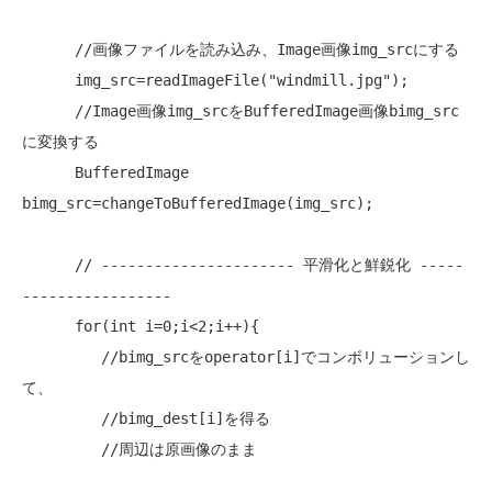
//画像ファイルを読み込み、Image画像img_srcにする
      img_src=readImageFile(
"windmill.jpg"
);

//Image画像img_srcをBufferedImage画像bimg_src
に変換する
      BufferedImage 
bimg_src=changeToBufferedImage(img_src);

// ---------------------- 平滑化と鮮鋭化 -----
-----------------
for
(
int
 i=0;i<2;i++){

//bimg_srcをoperator[i]でコンボリューションし
て、
//bimg_dest[i]を得る
//周辺は原画像のまま