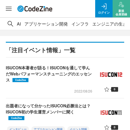
新規
ログイン
会員登録
AI
アプリケーション開発
インフラ
エンジニアの生き
「注目イベント情報」一覧
ISUCON本著者が語る！ISUCONを通して学ん
だWebパフォーマンスチューニングのエッセン
ス
CodeZine
0
2022/08/26
出題者になって分かったISUCON必勝法とは？
ISUCON初の学生運営メンバーに聞く
CodeZine
0
インタビュー
アプリケーション開発
イベント情報