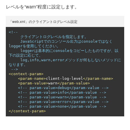
レベルを“warn”程度に設定します。
「web.xml」のクライアントログレベル設定
<!--

     クライアントログレベルを指定します。

     JavaScriptでのコンソール出力はconsoleではなく
loggerを使用してください。

     loggerは基本的にconsoleをコピーしたものですが、以
下の設定に応じて、

     log,info,warn,errorメソッドが何もしないメソッドに
なります。

 -->
<context-param>
<param-name>
client-log-level
</param-name>
<param-value>
warn
</param-value>
<!-- param-value>debug</param-value -->
<!-- param-value>info</param-value -->
<!-- param-value>warn</param-value -->
<!-- param-value>error</param-value -->
<!-- param-value>none</param-value -->
</context-param>