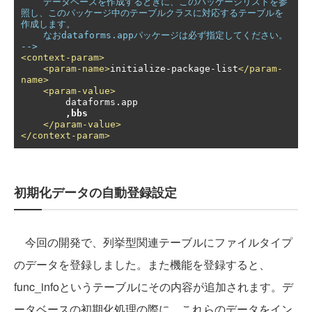
    データベースを作成するときに、このパッケージリストを参
照し、このパッケージ中のテーブルクラスに対応するテーブルを
作成します。

    なおdataforms.appパッケージは必ず指定してください。

-->
<context-param>
<param-name>
initialize-package-list
</param-
name>
<param-value>
        dataforms.app

,bbs
</param-value>
</context-param>
初期化データの自動登録設定
今回の開発で、列挙型関連テーブルにファイルタイプ
のデータを登録しました。また機能を登録すると、
func_infoというテーブルにその内容が追加されます。デ
ータベースの初期化処理の際に、これらのデータをイン