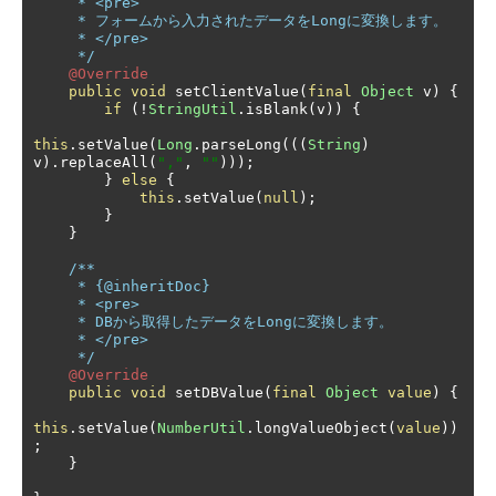
     * <pre>

     * フォームから入力されたデータをLongに変換します。

     * </pre>

     */
@Override
public
void
 setClientValue
(
final
Object
 v
)
{
if
(!
StringUtil
.
isBlank
(
v
))
{
this
.
setValue
(
Long
.
parseLong
(((
String
)
v
).
replaceAll
(
","
,
""
)));
}
else
{
this
.
setValue
(
null
);
}
}
/**

     * {@inheritDoc}

     * <pre>

     * DBから取得したデータをLongに変換します。

     * </pre>

     */
@Override
public
void
 setDBValue
(
final
Object
value
)
{
this
.
setValue
(
NumberUtil
.
longValueObject
(
value
))
;
}