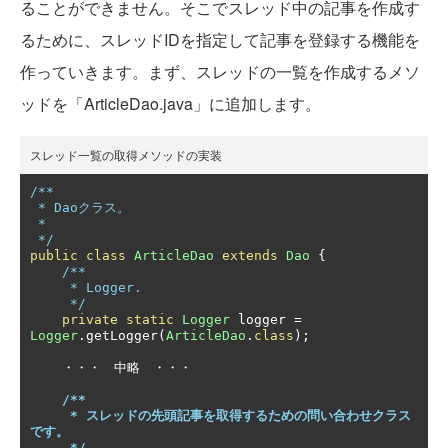
ることができません。そこでスレッド中の記事を作成す
るために、スレッドIDを指定して記事を登録する機能を
作っていきます。まず、スレッドの一覧を作成するメソ
ッドを「ArticleDao.java」に追加します。
スレッド一覧の取得メソッドの実装
/**

 * Daoクラス。

 *

 */
public
class
ArticleDao
extends
Dao
{
/**

     * Logger.

     */
private
static
Logger
 logger 
=
Logger
.
getLogger
(
ArticleDao
.
class
);
・・・　中略　・・・
/**

     * スレッドの先頭記事を取得するための問い合わせクラス
です。

     */