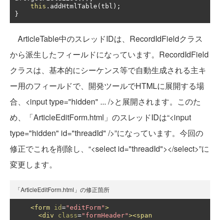
this
.
addHtmlTable
(
tbl
);
}
ArticleTable中のスレッドIDは、RecordIdFieldクラス
から派生したフィールドになっています。RecordIdField
クラスは、基本的にシーケンス等で自動生成される主キ
ー用のフィールドで、開発ツールでHTMLに展開する場
合、<input type="hidden" ... />と展開されます。このた
め、「ArticleEditForm.html」のスレッドIDは“<input
type="hidden" id="threadId" />”になっています。今回の
修正でこれを削除し、“<select id="threadId"></select>”に
変更します。
「ArticleEditForm.html」の修正箇所
<form
id
=
"editForm"
>
<div
class
=
"formHeader"
><span