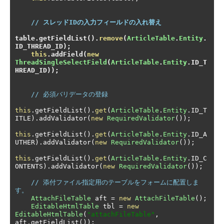
// スレッドIDの入力フィールドの入れ替え
table
.
getFieldList
().
remove
(
ArticleTable
.
Entity
.
ID_THREAD_ID
);
this
.
addField
(
new
ThreadSingleSelectField
(
ArticleTable
.
Entity
.
ID_T
HREAD_ID
));
// 必須バリデータの登録
this
.
getFieldList
().
get
(
ArticleTable
.
Entity
.
ID_T
ITLE
).
addValidator
(
new
RequiredValidator
());
this
.
getFieldList
().
get
(
ArticleTable
.
Entity
.
ID_A
UTHER
).
addValidator
(
new
RequiredValidator
());
this
.
getFieldList
().
get
(
ArticleTable
.
Entity
.
ID_C
ONTENTS
).
addValidator
(
new
RequiredValidator
());
// 添付ファイル指定用のテーブルをフォームに配置しま
す。
AttachFileTable
 aft 
=
new
AttachFileTable
();
EditableHtmlTable
 tbl 
=
new
EditableHtmlTable
(
"attachFileTable"
,
aft
.
getFieldList
());