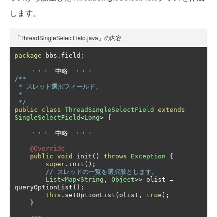
します。
「ThreadSingleSelectField.java」の内容
package
 bbs
.
field
;
・・・　中略　・・・
/**

 * スレッド選択フィールド。

 *

 */
public
class
ThreadSingleSelectField
extends
SingleSelectField
<
Long
>
{
・・・　中略　・・・
@Override
public
void
 init
()
throws
Exception
{
super
.
init
();
// スレッドの一覧を選択肢とします。
List
<
Map
<
String
,
Object
>>
 olist 
=
queryOptionList
();
this
.
setOptionList
(
olist
,
true
);
}