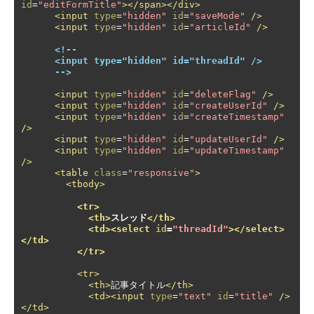
id
=
"editFormTitle"
></span></div>
<input
type
=
"hidden"
id
=
"saveMode"
/>
<input
type
=
"hidden"
id
=
"articleId"
/>
<!--

      <input type="hidden" id="threadId" />

      -->
<input
type
=
"hidden"
id
=
"deleteFlag"
/>
<input
type
=
"hidden"
id
=
"createUserId"
/>
<input
type
=
"hidden"
id
=
"createTimestamp"
/>
<input
type
=
"hidden"
id
=
"updateUserId"
/>
<input
type
=
"hidden"
id
=
"updateTimestamp"
/>
<table
class
=
"responsive"
>
<tbody>
<tr>
<th>
スレッド
</th>
<td><select
id
=
"threadId"
></select>
</td>
</tr>
<tr>
<th>
記事タイトル
</th>
<td><input
type
=
"text"
id
=
"title"
/>
</td>