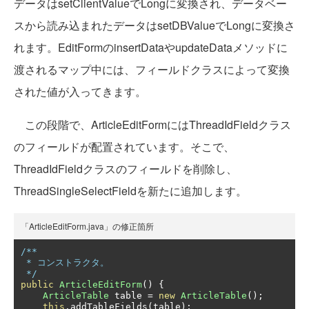
データはsetClientValueでLongに変換され、データベー
スから読み込まれたデータはsetDBValueでLongに変換さ
れます。EditFormのinsertDataやupdateDataメソッドに
渡されるマップ中には、フィールドクラスによって変換
された値が入ってきます。
この段階で、ArticleEditFormにはThreadIdFieldクラス
のフィールドが配置されています。そこで、
ThreadIdFieldクラスのフィールドを削除し、
ThreadSingleSelectFieldを新たに追加します。
「ArticleEditForm.java」の修正箇所
/**

 * コンストラクタ。

 */
public
ArticleEditForm
()
{
ArticleTable
 table 
=
new
ArticleTable
();
this
.
addTableFields
(
table
);