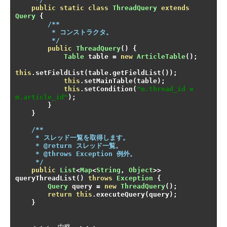
public
static
class
ThreadQuery
extends
Query
{
/**

         * コンストラクタ。

         */
public
ThreadQuery
()
{
Table
 table 
=
new
ArticleTable
();
this
.
setFieldList
(
table
.
getFieldList
());
this
.
setMainTable
(
table
);
this
.
setCondition
(
"m.thread_id = 
m.article_id"
);
}
}
/**

     * スレッド一覧を取得します。

     * @return スレッド一覧。

     * @throws Exception 例外。

     */
public
List
<
Map
<
String
,
Object
>>
queryThreadList
()
throws
Exception
{
Query
 query 
=
new
ThreadQuery
();
return
this
.
executeQuery
(
query
);
}
・・・　中略　・・・