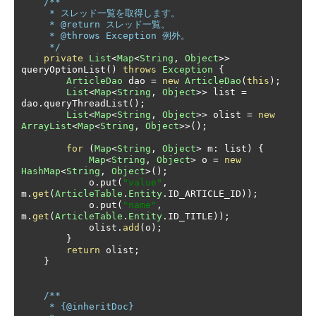
/**

     * スレッド一覧を取得します。

     * @return スレッド一覧。

     * @throws Exception 例外。

     */
private
List
<
Map
<
String
,
Object
>>
queryOptionList
()
throws
Exception
{
ArticleDao
 dao 
=
new
ArticleDao
(
this
);
List
<
Map
<
String
,
Object
>>
 list 
=
dao
.
queryThreadList
();
List
<
Map
<
String
,
Object
>>
 olist 
=
new
ArrayList
<
Map
<
String
,
Object
>>();
for
(
Map
<
String
,
Object
>
 m
:
 list
)
{
Map
<
String
,
Object
>
 o 
=
new
HashMap
<
String
,
Object
>();
            o
.
put
(
"value"
,
m
.
get
(
ArticleTable
.
Entity
.
ID_ARTICLE_ID
));
            o
.
put
(
"name"
,
m
.
get
(
ArticleTable
.
Entity
.
ID_TITLE
));
            olist
.
add
(
o
);
}
return
 olist
;
}
/**

     * {@inheritDoc}
