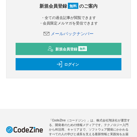
新規会員登録
のご案内
無料
・全ての過去記事が閲覧できます
・会員限定メルマガを受信できます
メールバックナンバー
新規会員登録
無料
ログイン
「CodeZine（コードジン）」は、株式会社翔泳社が運営す
る、開発者のための情報メディアです。テクノロジー入門
からAI活用、キャリアまで、ソフトウェア開発にかかわる
すべての人の学びと成長を支える最新情報と実践知をお届