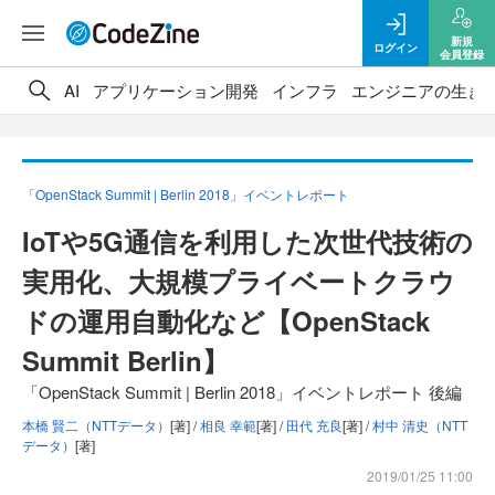
新規
ログイン
会員登録
AI
アプリケーション開発
インフラ
エンジニアの生き
「OpenStack Summit | Berlin 2018」イベントレポート
IoTや5G通信を利用した次世代技術の
実用化、大規模プライベートクラウ
ドの運用自動化など【OpenStack
Summit Berlin】
「OpenStack Summit | Berlin 2018」イベントレポート 後編
本橋 賢二（NTTデータ）
[著] /
相良 幸範
[著] /
田代 充良
[著] /
村中 清史（NTT
データ）
[著]
2019/01/25 11:00