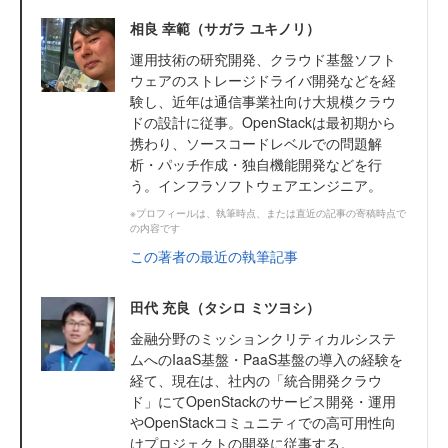
相良 幸範（サガラ ユキノリ）
運用技術の研究開発、クラウド基盤ソフト
ウェアのストレージドライバ開発などを経
験し、近年は通信事業社向け大規模クラウ
ドの設計に従事。OpenStackは最初期から
携わり、ソースコードレベルでの問題解
析・パッチ作成・独自機能開発などを行
う。インフラソフトウェアエンジニア。
※プロフィールは、執筆時点、または直近の記事の寄稿時点で
の内容です
この著者の最近の執筆記事
田代 充良（タシロ ミツヨシ）
金融分野のミッションクリティカルシステ
ムへのIaaS基盤・PaaS基盤の導入の経験を
経て、現在は、社内の「統合開発クラウ
ド」にてOpenStackのサービス開発・運用
やOpenStackコミュニティでの高可用性向
けプロジェクトの開発に従事する。