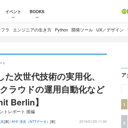
イベント
BOOKS
ンフラ
エンジニアの生き方
Python
開発ツール
UX／デザイン
ポート
用した次世代技術の実用化、
ア
クラウドの運用自動化など
t Berlin】
1
18」イベントレポート 後編
充良
[著] /
村中 清史（NTTデータ）
[著]
2019/01/25 11:00
2