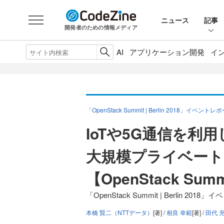
ニュース
記事
開発者のための情報メディア
AI
アプリケーション開発
イ
「OpenStack Summit | Berlin 2018」イベントレ
IoTや5G通信を利
大規模プライベート
【OpenStack Summi
「OpenStack Summit | Berlin 20
本橋 賢二（NTTデータ）
[著] /
相良 幸範
[著] /
田代 