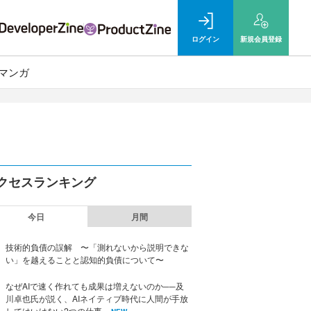
ログイン
新規
会員登録
マンガ
クセスランキング
今日
月間
技術的負債の誤解 〜「測れないから説明できな
い」を越えることと認知的負債について〜
なぜAIで速く作れても成果は増えないのか──及
川卓也氏が説く、AIネイティブ時代に人間が手放
してはいけない2つの仕事