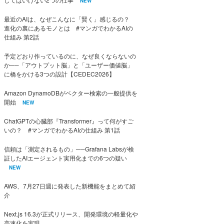
NEW
最近のAIは、なぜこんなに「賢く」感じるの？
進化の裏にあるモノとは #マンガでわかるAIの
仕組み 第2話
予定どおり作っているのに、なぜ良くならないの
か──「アウトプット脳」と「ユーザー価値脳」
に橋をかける3つの設計【CEDEC2026】
Amazon DynamoDBがベクター検索の一般提供を
開始
NEW
ChatGPTの心臓部『Transformer』って何がすご
いの？ #マンガでわかるAIの仕組み 第1話
信頼は「測定されるもの」──Grafana Labsが検
証したAIエージェント実用化までの6つの疑い
NEW
AWS、7月27日週に発表した新機能をまとめて紹
介
Next.js 16.3が正式リリース、開発環境の軽量化や
高速化を実現