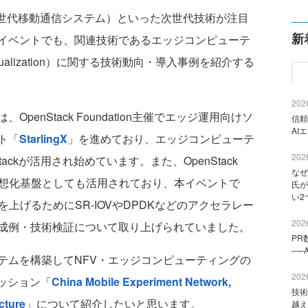
）や5G（第5世代移動通信システム）といった次世代技術が注目
新
イベントでも、関連技術であるエッジコンピューテ
 Virtualization）に関する技術動向・導入事例を紹介する
2026
nStack Foundation主催でエッジ運用向けソ
信頼
AI
ト「
StarlingX
」を進めており、エッジコンピューテ
2026
ackが活用され始めています。また、OpenStack
なぜ
仮想化基盤としても活用されており、本イベントで
氏が
い2
上げるためにSR-IOVやDPDKなどのアクセラレー
2026
成例・技術検証について取り上げられていました。
PR
──
ムを構築してNFV・エッジコンピューティングの
2026
セッション「
China Mobile Experiment Network,
技術
cture
」について紹介したいと思います。
越え