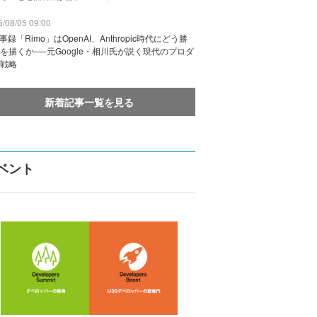
/08/05 09:00
議事録「Rimo」はOpenAI、Anthropic時代にどう勝
を描くか──元Google・相川氏が説く現代のプロダ
戦略
新着記事一覧を見る
ベント