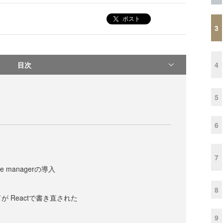
ポスト
3
目次
4
5
6
7
line managerの導入
8
が Reactで書き直された
9