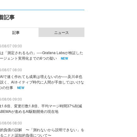
着記事
記事
ニュース
/08/07 09:00
は「測定されるもの」──Grafana Labsが検証した
エージェント実用化までの6つの疑い
NEW
/08/07 08:00
AIで速く作れても成果は増えないのか──及川卓也
説く、AIネイティブ時代に人間が手放してはいけな
つの仕事
NEW
/08/06 09:00
数1.6倍、変更行数1.8倍、平均マージ時間37%削減
ABEMAが進めるAI駆動開発の現在地
/08/06 08:00
的負債の誤解 〜「測れないから説明できない」を
ることと認知的負債について〜