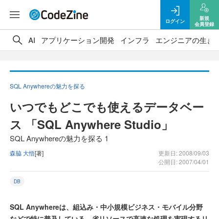
新規
ログイン
会員登録
AI
アプリケーション開発
インフラ
エンジニアの生き
SQL Anywhereの魅力を探る
いつでもどこでも使えるデータベー
ス 「SQL Anywhere Studio」
SQL Anywhereの魅力を探る 1
森脇 大悟
[著]
更新日: 2008/09/03
公開日: 2007/04/01
DB
SQL Anywhereは、組込み・中小規模ビジネス・モバイル分野
などで特に普及している、省リソースで高速な処理を実現するリ