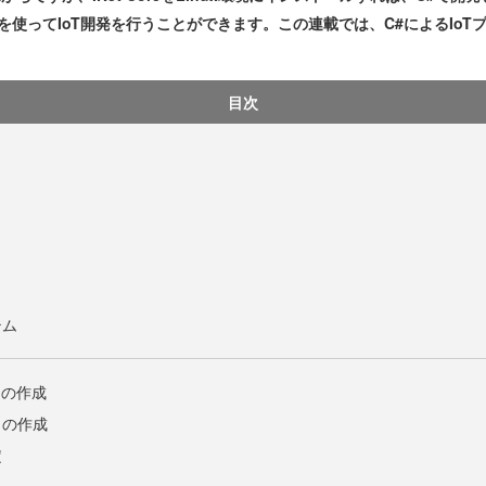
も、C#を使ってIoT開発を行うことができます。この連載では、C#によるI
目次
テム
トの作成
トの作成
定