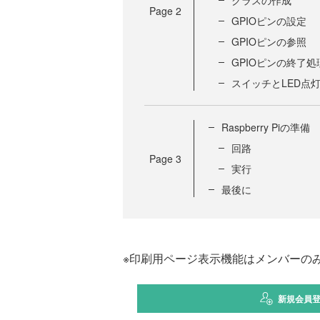
クラスの作成
Page
2
GPIOピンの設定
GPIOピンの参照
GPIOピンの終了処
スイッチとLED点
Raspberry Piの準備
回路
Page
3
実行
最後に
※印刷用ページ表示機能はメンバーの
新規会員