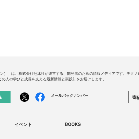
ードジン）」は、株式会社翔泳社が運営する、開発者のための情報メディアです。テク
ての人の学びと成長を支える最新情報と実践知をお届けします。
メールバックナンバー
寄
録
イベント
BOOKS