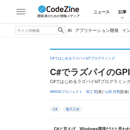
ニュース
記事
開発者のための情報メディア
AI
アプリケーション開発
イ
C#ではじめるラズパイIoTプログラミング
C#でラズパイのGP
C#ではじめるラズパイIoTプログラミング
WINGSプロジェクト 高江 賢
[著] /
山田 祥寛
[監修]
C#
電子工作
C#と言えば、Windows環境だけと思われ