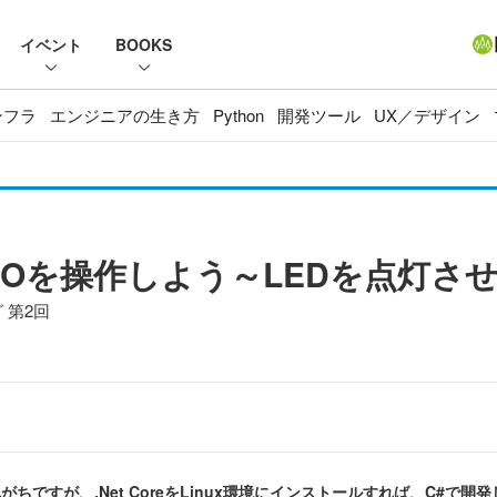
イベント
BOOKS
ンフラ
エンジニアの生き方
Python
開発ツール
UX／デザイン
IOを操作しよう～LEDを点灯さ
 第2回
がちですが、.Net CoreをLinux環境にインストールすれば、C#