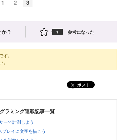
1
2
3
たか？
参考になった
1
です。
い。
ポスト
ログラミング連載記事一覧
ンサーで計測しよう
ィスプレイに文字を描こう
レイを制御してみよう