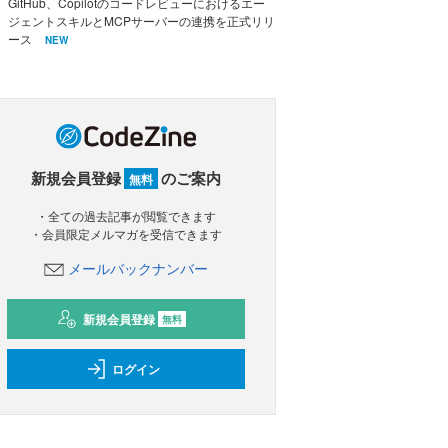
GitHub、Copilotのコードレビューにおけるエー
ジェントスキルとMCPサーバーの連携を正式リリ
ース
NEW
新規会員登録
のご案内
無料
・全ての過去記事が閲覧できます
・会員限定メルマガを受信できます
メールバックナンバー
新規会員登録
無料
ログイン