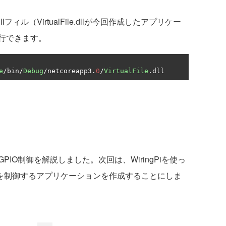
ィル（VirtualFile.dllが今回作成したアプリケー
行できます。
e
/
bin
/
Debug
/
netcoreapp3
.
0
/
VirtualFile
.
dll
O制御を解説しました。次回は、WiringPiを使っ
ルを制御するアプリケーションを作成することにしま