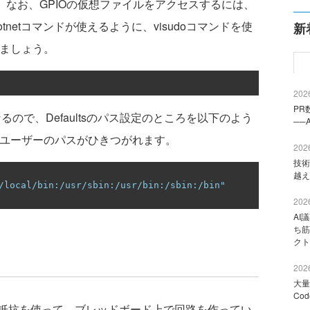
です。なお、GPIOの仮想ファイルをアクセスするには、
dotnetコマンドが使えるように、visudoコマンドを使
新
きましょう。
2026
PR
になるので、Defaultsのパス設定のところを以下のよう
──
行ユーザーのパスがひきつがれます。
2026
技術
越え
/local/bin:/usr/sbin:/usr/bin:/sbin:/bin"
2026
AI
ち筋
クト
2026
大量
Co
抵抗を使って、ブレッドボード上で回路を作ってい