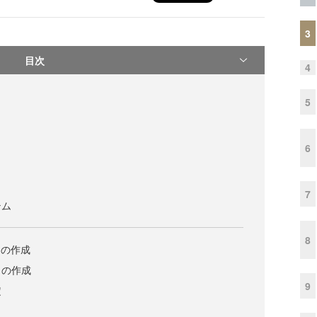
3
目次
4
5
6
7
テム
8
トの作成
トの作成
9
定