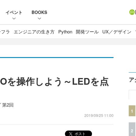
イベント
BOOKS
ンフラ
エンジニアの生き方
Python
開発ツール
UX／デザイン
IOを操作しよう～LEDを点
ア
 第2回
1
2019/09/25 11:00
2
ポスト