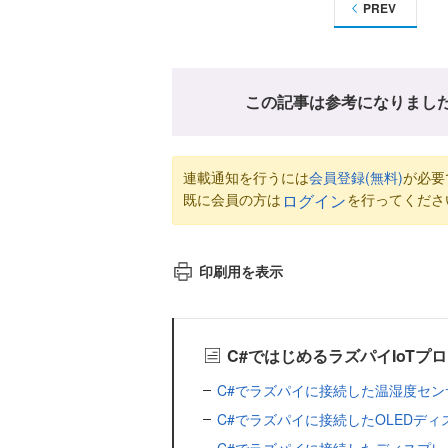
PREV
この記事は参考になりまし
連載通知を行うには
会員登録(無料)
が必要
既に会員の方は
を行ってくださ
ログイン
印刷用を表示
C#ではじめるラズパイIoTプ
C#でラズパイに接続した温湿度セ
C#でラズパイに接続したOLEDデ
C#でラズパイに接続したディスプ