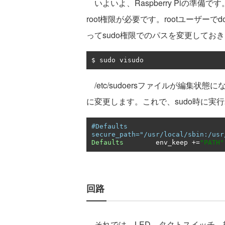
いよいよ、Raspberry Piの準備
root権限が必要です。rootユーザーで
ってsudo権限でのパスを変更してお
$ sudo visudo
/etc/sudoersファイルが編集状態
に変更します。これで、sudo時に実
#Defaults       
secure_path="/usr/local/sbin:/usr
Defaults
        env_keep 
+=
"PATH"
回路
それでは、LED、タクトスイッチ、