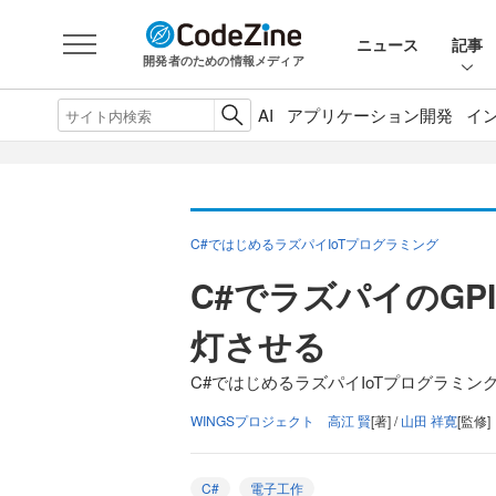
ニュース
記事
開発者のための情報メディア
AI
アプリケーション開発
イ
C#ではじめるラズパイIoTプログラミング
C#でラズパイのGP
灯させる
C#ではじめるラズパイIoTプログラミング
WINGSプロジェクト 高江 賢
[著] /
山田 祥寛
[監修]
C#
電子工作