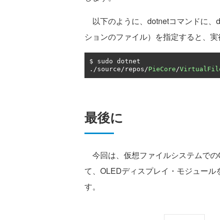
以下のように、dotnetコマンドに、dllフ
ションのファイル）を指定すると、実
$ sudo dotnet 
./
source
/
repos
/
PieCore
/
VirtualFil
最後に
今回は、仮想ファイルシステムでのGPI
て、OLEDディスプレイ・モジュー
す。