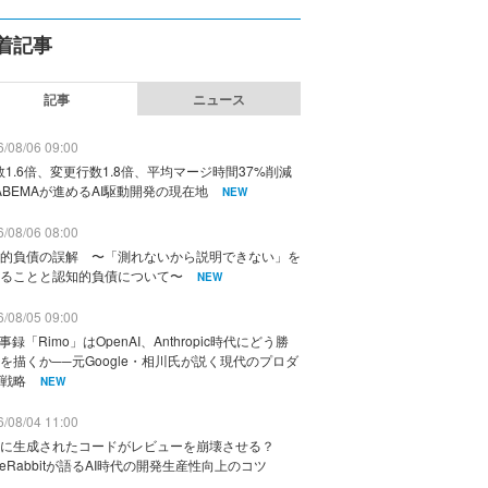
着記事
記事
ニュース
/08/06 09:00
数1.6倍、変更行数1.8倍、平均マージ時間37%削減
ABEMAが進めるAI駆動開発の現在地
NEW
/08/06 08:00
的負債の誤解 〜「測れないから説明できない」を
ることと認知的負債について〜
NEW
/08/05 09:00
議事録「Rimo」はOpenAI、Anthropic時代にどう勝
を描くか──元Google・相川氏が説く現代のプロダ
戦略
NEW
/08/04 11:00
に生成されたコードがレビューを崩壊させる？
deRabbitが語るAI時代の開発生産性向上のコツ