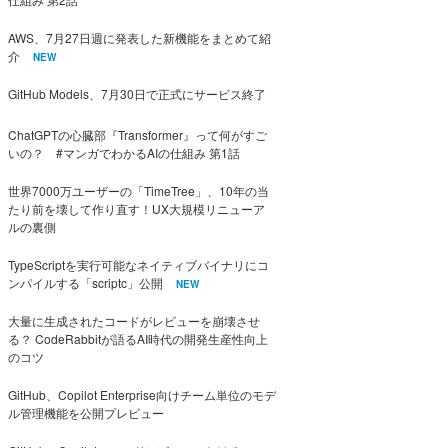
AWS、7月27日週に発表した新機能をまとめて紹
介
NEW
GitHub Models、7月30日で正式にサービス終了
ChatGPTの心臓部『Transformer』って何がすご
いの？ #マンガでわかるAIの仕組み 第1話
世界7000万ユーザーの「TimeTree」、10年の当
たり前を壊して作り直す！UX大規模リニューア
ルの裏側
TypeScriptを実行可能なネイティブバイナリにコ
ンパイルする「scriptc」公開
NEW
大量に生成されたコードがレビューを崩壊させ
る？ CodeRabbitが語るAI時代の開発生産性向上
のコツ
GitHub、Copilot Enterprise向けチーム単位のモデ
ル管理機能を公開プレビュー