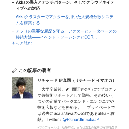
Akkaの導入とアンチパターン、そしてクラウドネイテ
ィブへの対応
Akkaクラスターでアクターを用いた大規模分散システ
ムを構築する
アプリの重要な履歴を守る、アクターとデータベースの
接続方法――イベント・ソーシングとCQR...
もっと読む
この記事の著者
リチャード 伊真岡（リチャード イマオカ）
大学卒業後、9年間証券会社にてプログラ
マ兼技術サポートとして勤務。その後いく
つかの企業でバックエンド・エンジニアや
技術広報などを務める。 プライベートで
は過去にScala/JavaのOSSであるakkaへ貢
献。 Twitter：
@RichardImaokaJP
※プロフィールは、執筆時点、または直近の記事の寄稿時点で