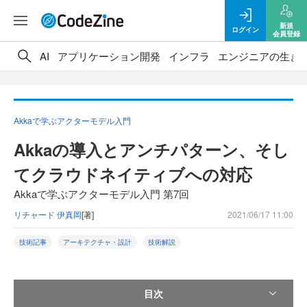
新規
ログイン
会員登録
AI
アプリケーション開発
インフラ
エンジニアの生き
Akkaで学ぶアクターモデル入門
Akkaの導入とアンチパターン、そし
てクラウドネイティブへの対応
Akkaで学ぶアクターモデル入門 第7回
リチャード 伊真岡
[著]
2021/06/17 11:00
技術記事
アーキテクチャ・設計
技術解説
目次