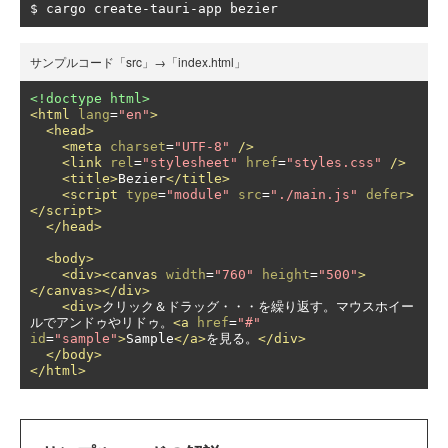
$ cargo create
-
tauri
-
app bezier
サンプルコード「src」→「index.html」
<!doctype html>
<html
lang
=
"en"
>
<head>
<meta
charset
=
"UTF-8"
/>
<link
rel
=
"stylesheet"
href
=
"styles.css"
/>
<title>
Bezier
</title>
<script
type
=
"module"
src
=
"./main.js"
defer
>
</script>
</head>
<body>
<div><canvas
width
=
"760"
height
=
"500"
>
</canvas></div>
<div>
クリック＆ドラッグ・・・を繰り返す。マウスホイー
ルでアンドゥやリドゥ。
<a
href
=
"#"
id
=
"sample"
>
Sample
</a>
を見る。
</div>
</body>
</html>