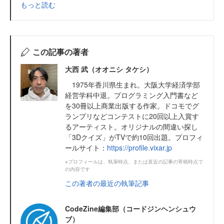
もっと読む
この記事の著者
大西 武（オオニシ タケシ）
1975年香川県生まれ。大阪大学経済学部
経営学科中退。プログラミング入門書など
を30冊以上商業出版する作家。ドコモでグ
ランプリなどコンテストに20回以上入賞す
るアーティスト。オリジナルの間違い探し
「3Dクイズ」がTVで約10回出題。プロフィ
ールサイト：
https://profile.vixar.jp
※プロフィールは、執筆時点、または直近の記事の寄稿時点で
の内容です
この著者の最近の執筆記事
CodeZine編集部（コードジンヘンシュウ
ブ）