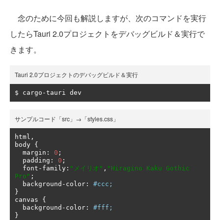
念のために今回も解説しますが、次のコマンドを実行
したらTauri 2.0プロジェクトをデバッグビルド＆実行で
きます。
Tauri 2.0プロジェクトのデバッグビルド＆実行
$ cargo
-
tauri dev
サンプルコード「src」→「styles.css」
html
,
body 
{
  margin
:
0
;
  padding
:
0
;
  font
-
family
:
"メイリオ"
,
"Hiragino Kaku Gothic 
Pro"
;
  background
-
color
:
#ccc;
}
canvas 
{
  background
-
color
:
#fff;
}