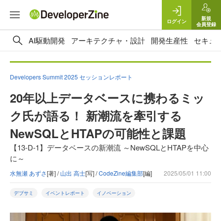
新規
ログイン
会員登録
AI駆動開発
アーキテクチャ・設計
開発生産性
セキュ
Developers Summit 2025 セッションレポート
20年以上データベースに携わるミッ
ク氏が語る！ 新潮流を牽引する
NewSQLとHTAPの可能性と課題
【13-D-1】データベースの新潮流 ～NewSQLとHTAPを中心
に～
水無瀬 あずさ
[著] /
山出 高士
[写] /
CodeZine編集部
[編]
2025/05/01 11:00
デブサミ
イベントレポート
イノベーション