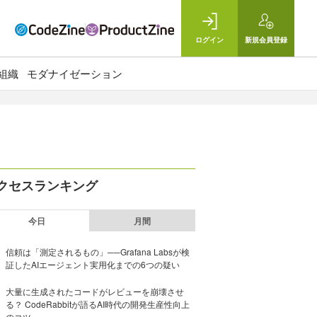
ログイン
新規
会員登録
組織
モダナイゼーション
クセスランキング
今日
月間
信頼は「測定されるもの」──Grafana Labsが検
証したAIエージェント実用化までの6つの疑い
大量に生成されたコードがレビューを崩壊させ
る？ CodeRabbitが語るAI時代の開発生産性向上
のコツ