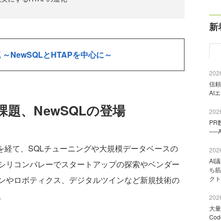
新
～NewSQLとHTAPを中心に～
2026
信頼
AI
題、NewSQLの登場
2026
PR
──
を経て、SQLチューニングや大規模データベースの
2026
AI
シリコンバレーでスタートアップの探索やベンダー
ち筋
クト
ンやロボティクス、デジタルツインなど新規技術の
。
2026
大量
Co