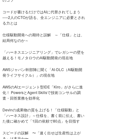
コードが書けるだけではAIに代替されてしまう
──2人のCTOが語る、全エンジニアに必要とされ
る力とは
仕様駆動開発への期待と誤解 ～「仕様」とは、
結局何なのか～
「ハーネスエンジニアリング」でレガシーの壁を
越える！モノタロウのAI駆動開発の現在地
AWSジャパン幹部陣に聞く「AI-DLC（AI駆動開
発ライフサイクル）」の現在地
AWSのAIエージェント型IDE「Kiro」がさらに進
化！ PowersとAgent Skillsで技術コンサルの調
査・回答業務を効率化
Devinの成果物の質を上げる！「仕様駆動」と
「ハーネス設計」～仕様を、書く前に伝え、書い
た後に確かめて「1回の依頼で80点」を目指す
スピードの誤解 〜「速く出せば生産性は上が
る」は本当か〜