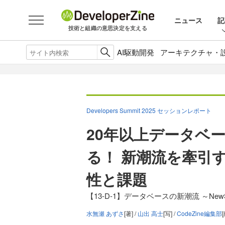
ニュース
記
技術と組織の意思決定を支える
AI駆動開発
アーキテクチャ・
Developers Summit 2025 セッションレポート
20年以上データベ
る！ 新潮流を牽引す
性と課題
【13-D-1】データベースの新潮流 ～Ne
水無瀬 あずさ
[著] /
山出 高士
[写] /
CodeZine編集部
[