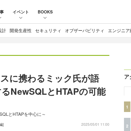
事
イベント
BOOKS
設計
開発生産性
セキュリティ
オブザーバビリティ
エンジニア
ースに携わるミック氏が語
ア
るNewSQLとHTAPの可能
1
wSQLとHTAPを中心に～
編]
2025/05/01 11:00
2