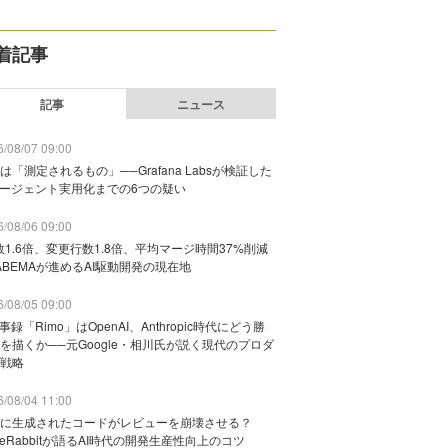
着記事
記事
ニュース
/08/07 09:00
は「測定されるもの」──Grafana Labsが検証した
エージェント実用化までの6つの疑い
/08/06 09:00
数1.6倍、変更行数1.8倍、平均マージ時間37%削減
ABEMAが進めるAI駆動開発の現在地
/08/05 09:00
議事録「Rimo」はOpenAI、Anthropic時代にどう勝
を描くか──元Google・相川氏が説く現代のプロダ
戦略
/08/04 11:00
に生成されたコードがレビューを崩壊させる？
deRabbitが語るAI時代の開発生産性向上のコツ