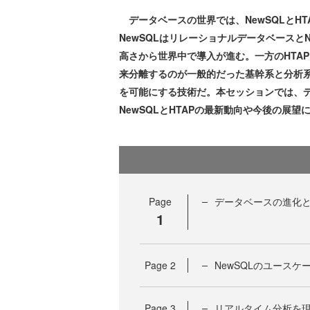
データベースの世界では、NewSQLとH
NewSQLはリレーショナルデータベースと
高さから世界中で導入が進む。一方のHTAP（Hybrid 
来分離するのが一般的だった基幹系と分析
を可能にする技術だ。本セッションでは、デ
NewSQLとHTAPの最新動向や今後の展望
Page
データベースの進化と
1
Page
2
NewSQLのユースケ
Page
3
リアルタイム分析を現