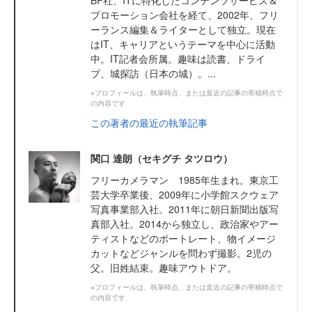
BP社、ITに特化したコンテンツサービス＆
プロモーション会社を経て、2002年、フリ
ーランス編集＆ライターとして独立。現在
はIT、キャリアというテーマを中心に活動
中。IT記者会所属。趣味は読書、ドライ
ブ、城探訪（日本の城）。...
※プロフィールは、執筆時点、または直近の記事の寄稿時点で
の内容です
この著者の最近の執筆記事
関口 達朗（セキグチ タツロウ）
フリーカメラマン 1985年生まれ。東京工
芸大学卒業後、2009年に小学館スクウェア
写真事業部入社。2011年に朝日新聞出版写
真部入社。2014から独立し、政治家やアー
ティストなどのポートレート、物イメージ
カットなどジャンルを問わず撮影。2児の
父。旧姓結束。趣味アウトドア。
※プロフィールは、執筆時点、または直近の記事の寄稿時点で
の内容です