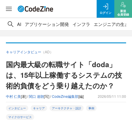
新規
ログイン
会員登録
AI
アプリケーション開発
インフラ
エンジニアの生き
キャリアインタビュー
（AD）
国内最大級の転職サイト「doda」
は、15年以上稼働するシステムの技
術的負債をどう乗り越えたのか？
中村 仁美
[著] /
関口 達朗
[写] /
CodeZine編集部
[編]
2026/05/11 11:00
インタビュー
キャリア
アーキテクチャ・設計
事例
マイクロサービス