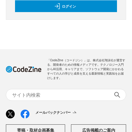
ログイン
「CodeZine（コードジン）」は、株式会社翔泳社が運営す
る、開発者のための情報メディアです。テクノロジー入門
からAI活用、キャリアまで、ソフトウェア開発にかかわる
すべての人の学びと成長を支える最新情報と実践知をお届
けします。
メールバックナンバー
寄稿・取材企画募集
広告掲載のご案内