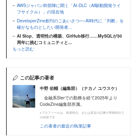
AWSジャパン幹部陣に聞く「AI-DLC（AI駆動開発ライ
フサイクル）」の現在地
DeveloperZine創刊のごあいさつ──AI時代に「判断」を
確かなものとしたい開発者...
AI Slop、透明性の構築、GitHub移行……MySQLが30
周年に挑むコミュニティと...
もっと読む
この記事の著者
中野 佑輔（編集部）（ナカノ ユウスケ）
金融系SIerでの勤務を経て2025年より
CodeZine編集部所属。
※プロフィールは、執筆時点、または直近の記事の寄稿時点で
の内容です
この著者の最近の執筆記事