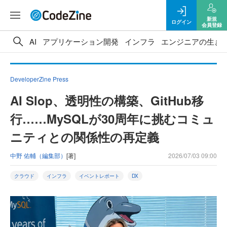
新規
ログイン
会員登録
AI
アプリケーション開発
インフラ
エンジニアの生き
DeveloperZine Press
AI Slop、透明性の構築、GitHub移
行……MySQLが30周年に挑むコミュ
ニティとの関係性の再定義
中野 佑輔（編集部）
[著]
2026/07/03 09:00
クラウド
インフラ
イベントレポート
DX