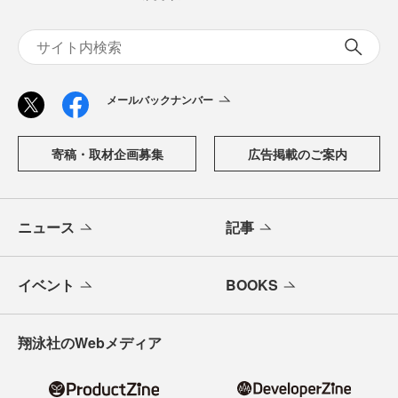
「CodeZine（コードジン）」は、株式会社翔泳社が運営す
る、開発者のための情報メディアです。テクノロジー入門
からAI活用、キャリアまで、ソフトウェア開発にかかわる
すべての人の学びと成長を支える最新情報と実践知をお届
けします。
メールバックナンバー
寄稿・取材企画募集
広告掲載のご案内
ニュース
記事