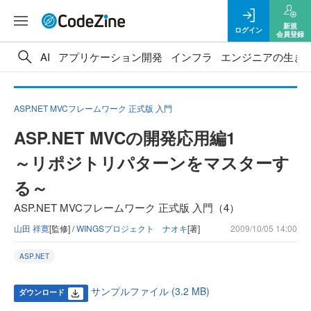
新規
ログイン
会員登録
AI
アプリケーション開発
インフラ
エンジニアの生き
ASP.NET MVCフレームワーク 正式版 入門
ASP.NET MVCの開発応用編1
～リポジトリパターンをマスターす
る～
ASP.NET MVCフレームワーク 正式版 入門（4）
山田 祥寛
[監修] /
WINGSプロジェクト ナオキ
[著]
2009/10/05 14:00
ASP.NET
サンプルファイル (3.2 MB)
ダウンロード