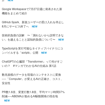
NEW
Google Workspaceで7月27日週に発表された新
機能をまとめて紹介
GitHub Spark、新規ユーザーの受け入れを停止し
8月にサービス終了へ
NEW
技術的負債の誤解 〜「測れないから説明できな
い」を越えることと認知的負債について〜
NEW
TypeScriptを実行可能なネイティブバイナリにコ
ンパイルする「scriptc」公開
NEW
ChatGPTの心臓部『Transformer』って何がすご
いの？ #マンガでわかるAIの仕組み 第1話
数兆規模のデータを現場のコンテキストに変換
──「Computer」が変えるAIの正確さ、コスト、
安全性
PR数1.6倍、変更行数1.8倍、平均マージ時間37%
削減──ABEMAが進めるAI駆動開発の現在地
NEW