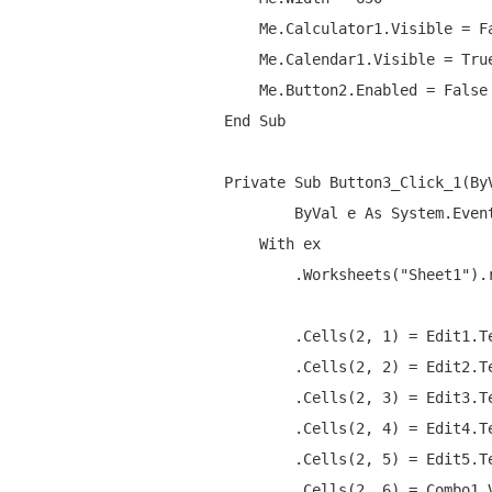
Me
.Calculator1.Visible = 
F
Me
.Calendar1.Visible = 
Tru
Me
.Button2.Enabled = 
False
End
Sub
Private
Sub
 Button3_Click_1(
By
ByVal
 e 
As
 System.Even
With
 ex

            .Worksheets(
"Sheet1"
).
            .Cells(2, 1) = Edit1.Text

            .Cells(2, 2) = Edit2.Text

            .Cells(2, 3) = Edit3.Text

            .Cells(2, 4) = Edit4.Text

            .Cells(2, 5) = Edit5.Text

            .Cells(2, 6) = Combo1.Value
