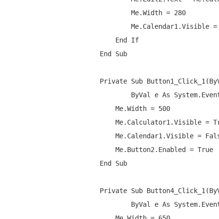
Me
.Width = 280

Me
.Calendar1.Visible =
End
If
End
Sub
Private
Sub
 Button1_Click_1(
By
ByVal
 e 
As
 System.Even
Me
.Width = 500

Me
.Calculator1.Visible = 
T
Me
.Calendar1.Visible = 
Fal
Me
.Button2.Enabled = 
True
End
Sub
Private
Sub
 Button4_Click_1(
By
ByVal
 e 
As
 System.Even
Me
.Width = 650
