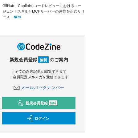
GitHub、Copilotのコードレビューにおけるエー
ジェントスキルとMCPサーバーの連携を正式リリ
ース
NEW
新規会員登録
のご案内
無料
・全ての過去記事が閲覧できます
・会員限定メルマガを受信できます
メールバックナンバー
新規会員登録
無料
ログイン