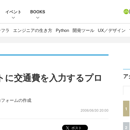
イベント
BOOKS
ンフラ
エンジニアの生き方
Python
開発ツール
UX／デザイン
ートに交通費を入力するプロ
ア
cel入力フォームの作成
1
2006/06/30 20:00
2
ポスト