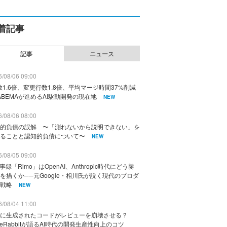
着記事
記事
ニュース
/08/06 09:00
数1.6倍、変更行数1.8倍、平均マージ時間37%削減
ABEMAが進めるAI駆動開発の現在地
NEW
/08/06 08:00
的負債の誤解 〜「測れないから説明できない」を
ることと認知的負債について〜
NEW
/08/05 09:00
議事録「Rimo」はOpenAI、Anthropic時代にどう勝
を描くか──元Google・相川氏が説く現代のプロダ
戦略
NEW
/08/04 11:00
に生成されたコードがレビューを崩壊させる？
deRabbitが語るAI時代の開発生産性向上のコツ