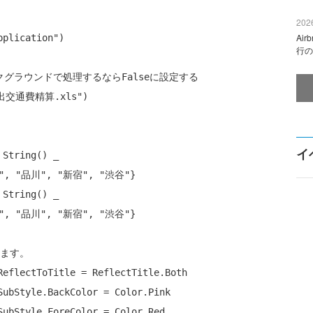
2026
Ai
pplication"
)

行の
クグラウンドで処理するならFalseに設定する
外出交通費精算.xls"
)

イ
String
() _

"
, 
"品川"
, 
"新宿"
, 
"渋谷"
}

String
() _

"
, 
"品川"
, 
"新宿"
, 
"渋谷"
}

します。