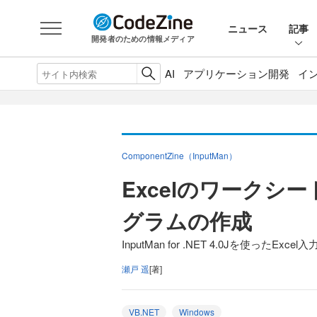
ニュース
記事
開発者のための情報メディア
AI
アプリケーション開発
イ
ComponentZine（InputMan）
Excelのワークシ
グラムの作成
InputMan for .NET 4.0Jを使ったEx
瀬戸 遥
[著]
VB.NET
Windows