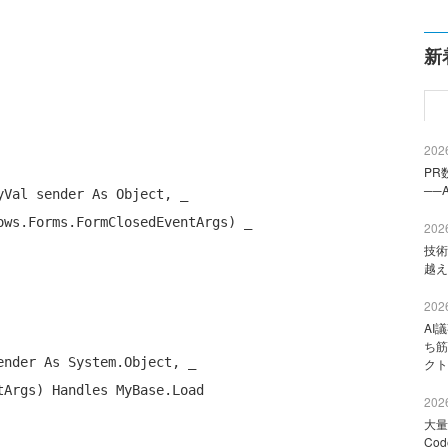
新
2026
PR
──
yVal
 sender 
As
Object
, _

ows.Forms.FormClosedEventArgs) _

2026
技術
越え
2026
AI
ち筋
ender 
As
 System.Object, _

クト
tArgs) 
Handles
MyBase
.Load

2026
大量
Co