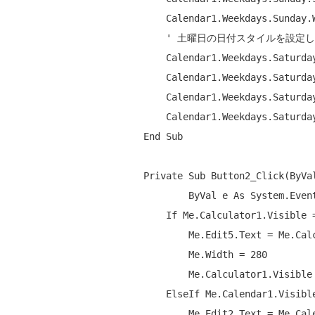
        Calendar1.Weekdays.Sunday.WeekFlags = WeekFlags.All

' 土曜日の日付スタイルを設定
        Calendar1.Weekdays.Saturday.ReflectToTitle = ReflectTitle.Both

        Calendar1.Weekdays.Saturday.SubStyle.BackColor = Color.PowderBlue

        Calendar1.Weekdays.Saturday.SubStyle.ForeColor = Color.Blue

        Calendar1.Weekdays.Saturday.WeekFlags = WeekFlags.All

End
Sub
Private
Sub
 Button2_Click(
ByVa
ByVal
 e 
As
 System.Even
If
Me
.Calculator1.Visible 
Me
.Edit5.Text = 
Me
.Cal
Me
.Width = 280

Me
.Calculator1.Visible
ElseIf
Me
.Calendar1.Visibl
Me
.Edit2.Text = 
Me
.Cal