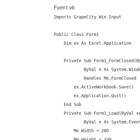
Form1.vb
Imports
 GrapeCity.Win.Input

Public
Class
 Form1

Dim
 ex 
As
 Excel.Application

Private
Sub
 Form1_FormClosed(
B
ByVal
 e 
As
 System.Wind
Handles
Me
.FormClosed

        ex.ActiveWorkbook.Save()

        ex.Application.Quit()

End
Sub
Private
Sub
 Form1_Load(
ByVal
 s
ByVal
 e 
As
 System.Even
Me
.Width = 280

Me
.Height = 330
