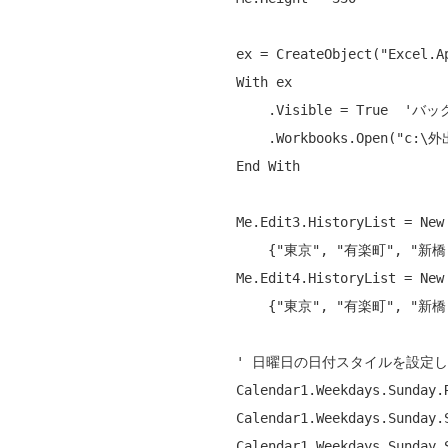
        ex = CreateObject(
"Excel.A
With
 ex

            .Visible = 
True
'バッ
            .Workbooks.Open(
"c:\
End
With
Me
.Edit3.HistoryList = 
New
            {
"東京"
, 
"有楽町"
, 
"新橋
Me
.Edit4.HistoryList = 
New
            {
"東京"
, 
"有楽町"
, 
"新橋
' 日曜日の日付スタイルを設定
        Calendar1.Weekdays.Sunday.ReflectToTitle = ReflectTitle.Both

        Calendar1.Weekdays.Sunday.SubStyle.BackColor = Color.Pink

        Calendar1.Weekdays.Sunday.SubStyle.ForeColor = Color.Red
