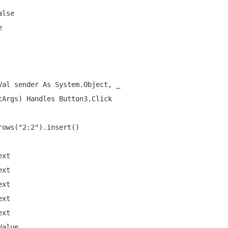
alse
e
Val
 sender 
As
 System.Object, _

tArgs) 
Handles
 Button3.Click

rows(
"2:2"
).insert()
