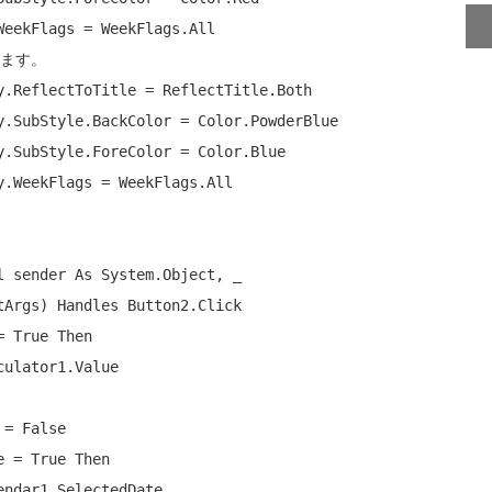
します。
l
 sender 
As
 System.Object, _

tArgs) 
Handles
 Button2.Click

= 
True
Then
culator1.Value

 = 
False
e = 
True
Then
endar1.SelectedDate
