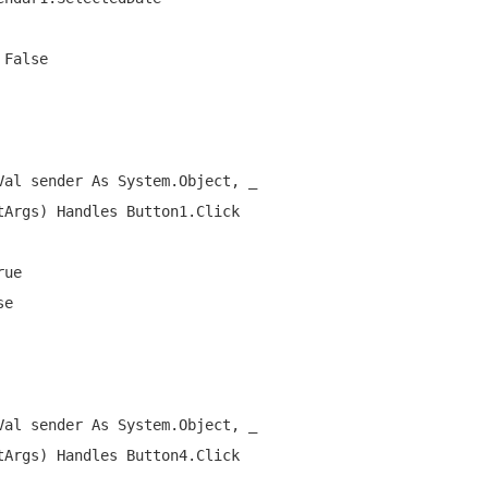
 
False
Val
 sender 
As
 System.Object, _

tArgs) 
Handles
 Button1.Click

rue
se
Val
 sender 
As
 System.Object, _

tArgs) 
Handles
 Button4.Click
