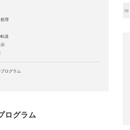
10
と処理
の転送
表示
理
ルプログラム
プログラム