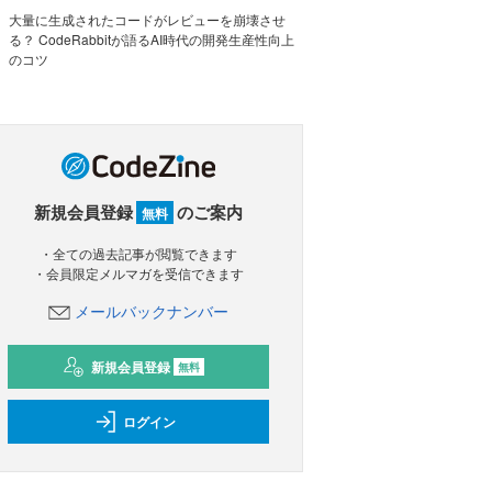
大量に生成されたコードがレビューを崩壊させ
る？ CodeRabbitが語るAI時代の開発生産性向上
のコツ
新規会員登録
のご案内
無料
・全ての過去記事が閲覧できます
・会員限定メルマガを受信できます
メールバックナンバー
新規会員登録
無料
ログイン