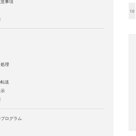
注意事項
10
加
と処理
の転送
表示
理
ルプログラム