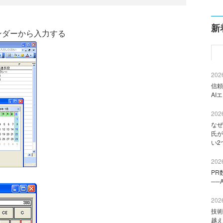
新
レンダーから入力する
2026
信頼
AI
2026
なぜ
氏が
い2
2026
PR
──
2026
技術
越え