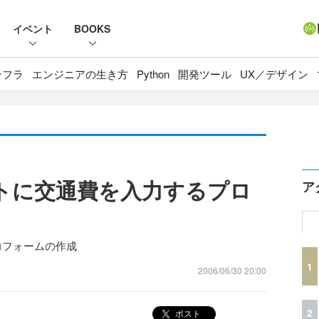
イベント
BOOKS
ンフラ
エンジニアの生き方
Python
開発ツール
UX／デザイン
ートに交通費を入力するプロ
ア
cel入力フォームの作成
1
2006/06/30 20:00
2
ポスト