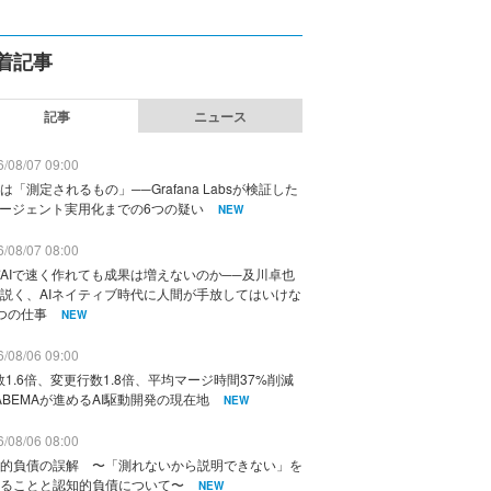
着記事
記事
ニュース
/08/07 09:00
は「測定されるもの」──Grafana Labsが検証した
エージェント実用化までの6つの疑い
NEW
/08/07 08:00
AIで速く作れても成果は増えないのか──及川卓也
説く、AIネイティブ時代に人間が手放してはいけな
つの仕事
NEW
/08/06 09:00
数1.6倍、変更行数1.8倍、平均マージ時間37%削減
ABEMAが進めるAI駆動開発の現在地
NEW
/08/06 08:00
的負債の誤解 〜「測れないから説明できない」を
ることと認知的負債について〜
NEW