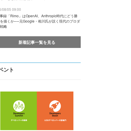
/08/05 09:00
議事録「Rimo」はOpenAI、Anthropic時代にどう勝
を描くか──元Google・相川氏が説く現代のプロダ
戦略
新着記事一覧を見る
ベント