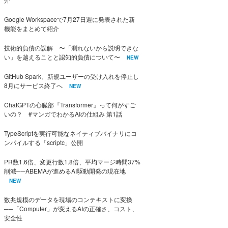
Google Workspaceで7月27日週に発表された新
機能をまとめて紹介
技術的負債の誤解 〜「測れないから説明できな
い」を越えることと認知的負債について〜
NEW
GitHub Spark、新規ユーザーの受け入れを停止し
8月にサービス終了へ
NEW
ChatGPTの心臓部『Transformer』って何がすご
いの？ #マンガでわかるAIの仕組み 第1話
TypeScriptを実行可能なネイティブバイナリにコ
ンパイルする「scriptc」公開
PR数1.6倍、変更行数1.8倍、平均マージ時間37%
削減──ABEMAが進めるAI駆動開発の現在地
NEW
数兆規模のデータを現場のコンテキストに変換
──「Computer」が変えるAIの正確さ、コスト、
安全性